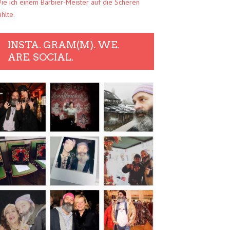
ie ich einem Barbier-Meister auf die Scheren
ühlte.
INSTA. GRAM(M). WE.
ARE. SOCIAL.