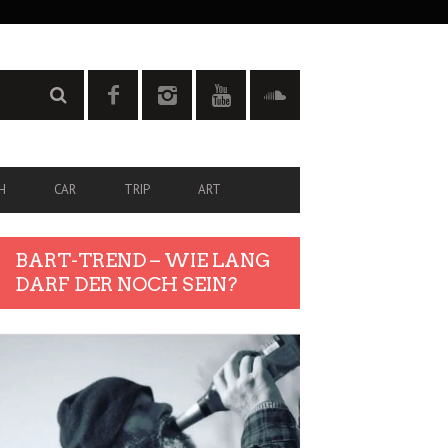
H
CAR
TRIP
ART
BART-TREND – WIE LANG
DARF DER NOCH SEIN?