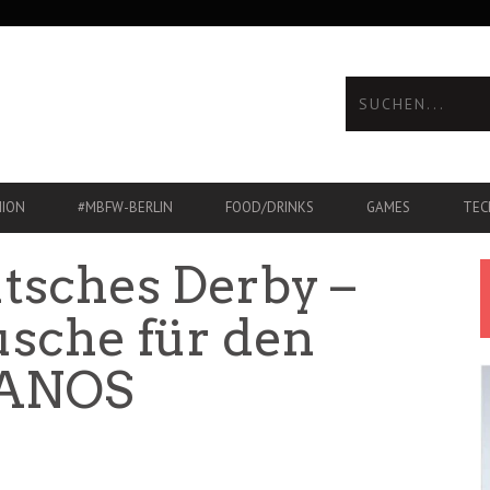
HION
#MBFW-BERLIN
FOOD/DRINKS
GAMES
TEC
utsches Derby –
sche für den
DANOS