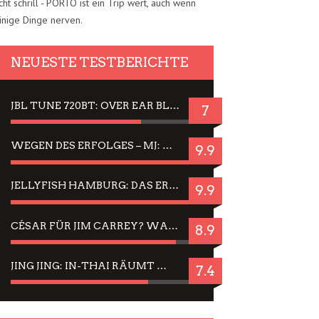
cht schrill - PORTO ist ein Trip wert, auch wenn
inige Dinge nerven.
NEUESTE TESTBERICHTE
JBL TUNE 720BT: OVER EAR BLUETOOTH KOPFHÖRER UM DIE 50,-€ IM DAUER-TEST
7
WEGEN DES ERFOLGES – MJ: MICHAEL JACKSON MUSICAL IN EINER MATINEE SEHEN
9.9
JELLYFISH HAMBURG: DAS ERFOLGREICHE SOMMER-MENÜ 2025 IN GEFÜHLEN UND BILDERN
9.9
CÉSAR FÜR JIM CARREY? WARUM DAS EINER DER NERVIGSTEN ACTORS IST UND BLEIBT
8.9
JING JING: IN-THAI RÄUMT WIEDER TITEL AB – EIN ZWEI-STUNDEN-ERLEBNISBERICHT
7.4