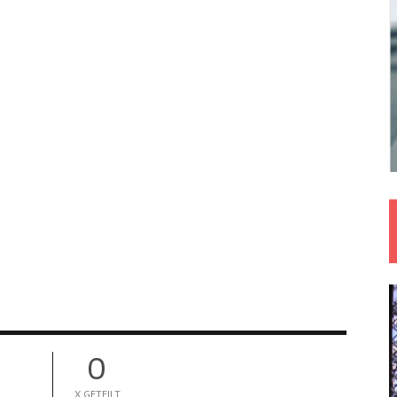
0
X GETEILT