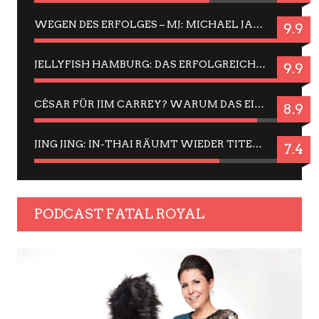
WEGEN DES ERFOLGES – MJ: MICHAEL JACKSON MUSICAL IN EINER MATINEE SEHEN
9.9
JELLYFISH HAMBURG: DAS ERFOLGREICHE SOMMER-MENÜ 2025 IN GEFÜHLEN UND BILDERN
9.9
CÉSAR FÜR JIM CARREY? WARUM DAS EINER DER NERVIGSTEN ACTORS IST UND BLEIBT
8.9
JING JING: IN-THAI RÄUMT WIEDER TITEL AB – EIN ZWEI-STUNDEN-ERLEBNISBERICHT
7.4
PODCAST FATAL ROYAL