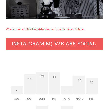
Wie ich einem Barbier-Meister auf die Scheren fühlte.
INSTA. GRAM(M). WE. ARE. SOCIAL.
39
38
34
32
28
10
11
AUG.
JULI
JUNI
MAI
APR.
MÄRZ
FEB.