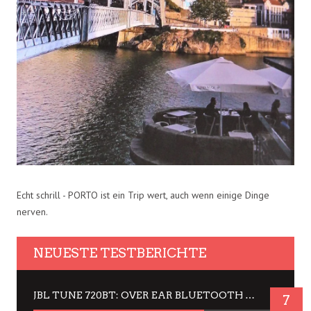
Echt schrill - PORTO ist ein Trip wert, auch wenn einige Dinge
nerven.
NEUESTE TESTBERICHTE
JBL TUNE 720BT: OVER EAR BLUETOOTH KOPFHÖRER UM DIE 50,-€ IM DAUER-TEST
7