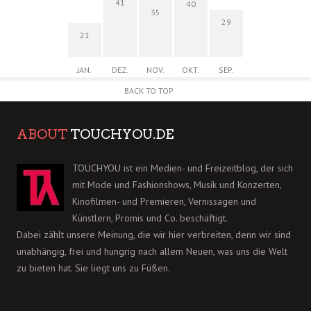
41
40
35
29
21
JAN.
DEZ.
NOV.
OKT.
SEP.
BACK TO TOP
ABOUT
TOUCHYOU.DE
TOUCHYOU ist ein Medien- und Freizeitblog, der sich
mit Mode und Fashionshows, Musik und Konzerten,
Kinofilmen- und Premieren, Vernissagen und
Künstlern, Promis und Co. beschäftigt.
Dabei zählt unsere Meinung, die wir hier verbreiten, denn wir sind
unabhängig, frei und hungrig nach allem Neuen, was uns die Welt
zu bieten hat. Sie liegt uns zu Füßen.