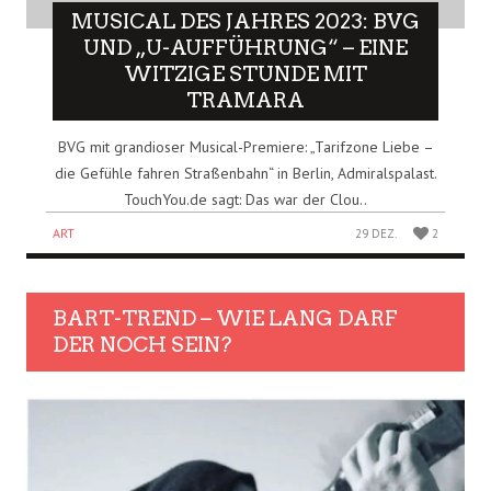
MUSICAL DES JAHRES 2023: BVG
UND „U-AUFFÜHRUNG“ – EINE
WITZIGE STUNDE MIT
TRAMARA
BVG mit grandioser Musical-Premiere: „Tarifzone Liebe –
die Gefühle fahren Straßenbahn“ in Berlin, Admiralspalast.
TouchYou.de sagt: Das war der Clou..
ART
29 DEZ.
2
BART-TREND – WIE LANG DARF
DER NOCH SEIN?