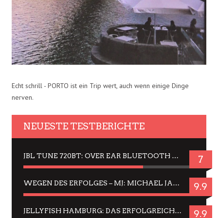
Echt schrill - PORTO ist ein Trip wert, auch wenn einige Dinge
nerven.
NEUESTE TESTBERICHTE
JBL TUNE 720BT: OVER EAR BLUETOOTH KOPFHÖRER UM DIE 50,-€ IM DAUER-TEST
7
WEGEN DES ERFOLGES – MJ: MICHAEL JACKSON MUSICAL IN EINER MATINEE SEHEN
9.9
JELLYFISH HAMBURG: DAS ERFOLGREICHE SOMMER-MENÜ 2025 IN GEFÜHLEN UND BILDERN
9.9