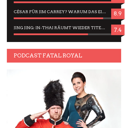
CÉSAR FÜR JIM CARREY? WARUM DAS EINER DER NERVIGSTEN ACTORS IST UND BLEIBT
8.9
JING JING: IN-THAI RÄUMT WIEDER TITEL AB – EIN ZWEI-STUNDEN-ERLEBNISBERICHT
7.4
PODCAST FATAL ROYAL