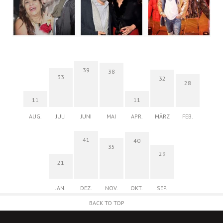
39
38
33
32
28
11
11
AUG.
JULI
JUNI
MAI
APR.
MÄRZ
FEB.
41
40
35
29
21
JAN.
DEZ.
NOV.
OKT.
SEP.
BACK TO TOP