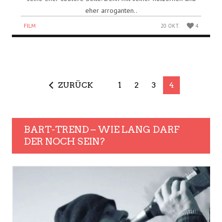
eher arroganten..
FILM
20 OKT.
4
ZURÜCK
1
2
3
4
BART-TREND – WIE LANG DARF
DER NOCH SEIN?