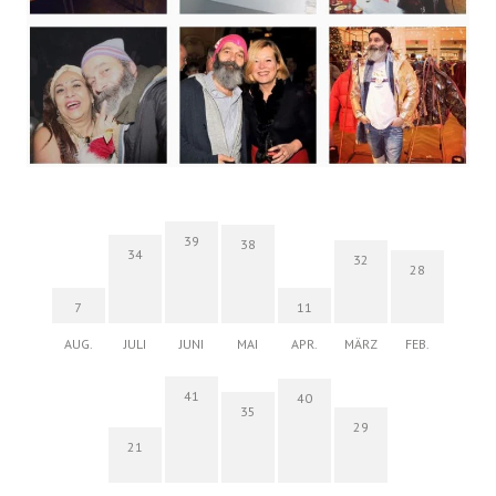
39
38
34
32
28
7
11
AUG.
JULI
JUNI
MAI
APR.
MÄRZ
FEB.
41
40
35
29
21