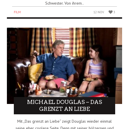
Schwester. Von ihrem..
FILM
12 NOV.
3
MICHAEL DOUGLAS – DAS
GRENZT AN LIEBE
Mit „Das grenzt an Liebe“ zeigt Douglas wieder einmal
seine eher coolere Seite. Denn mit seiner hölzernen und