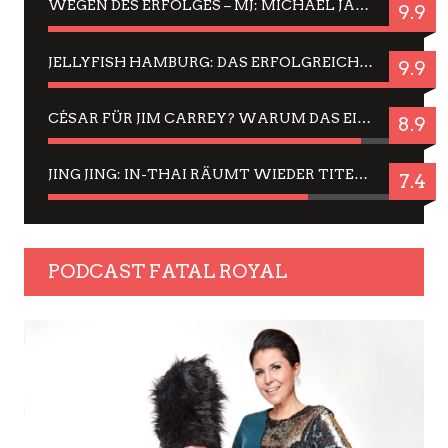
WEGEN DES ERFOLGES – MJ: MICHAEL JACKSON MUSICAL IN EINER MATINEE SEHEN
9.9
JELLYFISH HAMBURG: DAS ERFOLGREICHE SOMMER-MENÜ 2025 IN GEFÜHLEN UND BILDERN
9.9
CÉSAR FÜR JIM CARREY? WARUM DAS EINER DER NERVIGSTEN ACTORS IST UND BLEIBT
8.9
JING JING: IN-THAI RÄUMT WIEDER TITEL AB – EIN ZWEI-STUNDEN-ERLEBNISBERICHT
7.4
PODCAST FATAL ROYAL