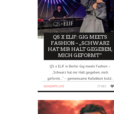
QS X ELIF: GIG MEETS
FASHION – „SCHWARZ
HAT MIR HALT GEGEBEN,
MICH GEFORMT“
QS x ELIF in Berlin: Gig meets Fashion –
„Schwarz hat mir Halt gegeben, mich
geformt…“ – gemeinsame Kollektion bold..
KONZERTE LIVE
27 DEZ.