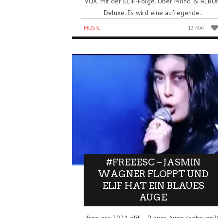
VOX, mit der ELIF-Folge. Über Mond & ALB
Deluxe. Es wird eine aufregende..
MUSIC
13 MAI
#FREEESC – JASMIN
WAGNER FLOPPT UND
ELIF HAT EIN BLAUES
AUGE
free esc 2021 elif – Blaues Auge (gehauen?)