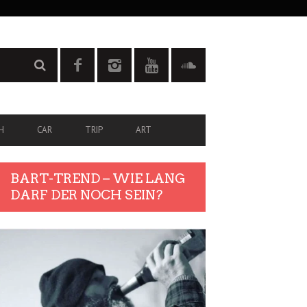
H
CAR
TRIP
ART
BART-TREND – WIE LANG
DARF DER NOCH SEIN?