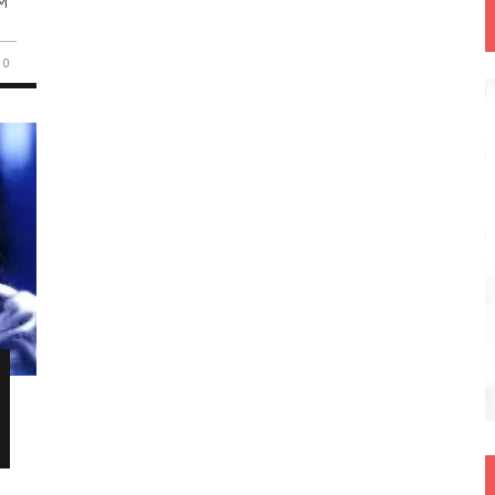
UM
0
,