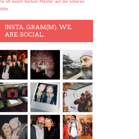
ie ich einem Barbier-Meister auf die Scheren
ühlte.
INSTA. GRAM(M). WE.
ARE. SOCIAL.