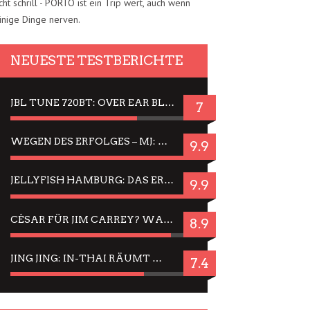
cht schrill - PORTO ist ein Trip wert, auch wenn
inige Dinge nerven.
NEUESTE TESTBERICHTE
JBL TUNE 720BT: OVER EAR BLUETOOTH KOPFHÖRER UM DIE 50,-€ IM DAUER-TEST
7
WEGEN DES ERFOLGES – MJ: MICHAEL JACKSON MUSICAL IN EINER MATINEE SEHEN
9.9
JELLYFISH HAMBURG: DAS ERFOLGREICHE SOMMER-MENÜ 2025 IN GEFÜHLEN UND BILDERN
9.9
CÉSAR FÜR JIM CARREY? WARUM DAS EINER DER NERVIGSTEN ACTORS IST UND BLEIBT
8.9
JING JING: IN-THAI RÄUMT WIEDER TITEL AB – EIN ZWEI-STUNDEN-ERLEBNISBERICHT
7.4