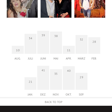
39
38
34
32
28
10
11
AUG.
JULI
JUNI
MAI
APR.
MÄRZ
FEB.
41
40
35
29
21
JAN.
DEZ.
NOV.
OKT.
SEP.
BACK TO TOP