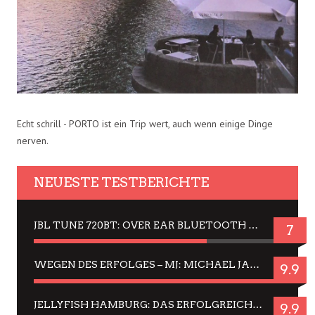
Echt schrill - PORTO ist ein Trip wert, auch wenn einige Dinge
nerven.
NEUESTE TESTBERICHTE
JBL TUNE 720BT: OVER EAR BLUETOOTH KOPFHÖRER UM DIE 50,-€ IM DAUER-TEST
7
WEGEN DES ERFOLGES – MJ: MICHAEL JACKSON MUSICAL IN EINER MATINEE SEHEN
9.9
JELLYFISH HAMBURG: DAS ERFOLGREICHE SOMMER-MENÜ 2025 IN GEFÜHLEN UND BILDERN
9.9