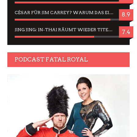
CÉSAR FÜR JIM CARREY? WARUM DAS EINER DER NERVIGSTEN ACTORS IST UND BLEIBT
8.9
JING JING: IN-THAI RÄUMT WIEDER TITEL AB – EIN ZWEI-STUNDEN-ERLEBNISBERICHT
7.4
PODCAST FATAL ROYAL