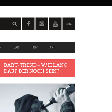
H
CAR
TRIP
ART
BART-TREND – WIE LANG
DARF DER NOCH SEIN?