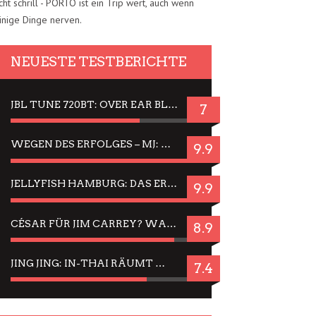
cht schrill - PORTO ist ein Trip wert, auch wenn
inige Dinge nerven.
NEUESTE TESTBERICHTE
JBL TUNE 720BT: OVER EAR BLUETOOTH KOPFHÖRER UM DIE 50,-€ IM DAUER-TEST
7
WEGEN DES ERFOLGES – MJ: MICHAEL JACKSON MUSICAL IN EINER MATINEE SEHEN
9.9
JELLYFISH HAMBURG: DAS ERFOLGREICHE SOMMER-MENÜ 2025 IN GEFÜHLEN UND BILDERN
9.9
CÉSAR FÜR JIM CARREY? WARUM DAS EINER DER NERVIGSTEN ACTORS IST UND BLEIBT
8.9
JING JING: IN-THAI RÄUMT WIEDER TITEL AB – EIN ZWEI-STUNDEN-ERLEBNISBERICHT
7.4