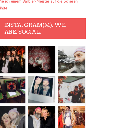
ie ich einem Barbier-Meister auf die Scheren
ühlte.
INSTA. GRAM(M). WE.
ARE. SOCIAL.