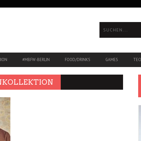
HION
#MBFW-BERLIN
FOOD/DRINKS
GAMES
TEC
NKOLLEKTION