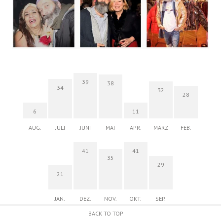
39
38
34
32
28
6
11
AUG.
JULI
JUNI
MAI
APR.
MÄRZ
FEB.
41
41
35
29
21
JAN.
DEZ.
NOV.
OKT.
SEP.
BACK TO TOP