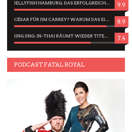
JELLYFISH HAMBURG: DAS ERFOLGREICHE SOMMER-MENÜ 2025 IN GEFÜHLEN UND BILDERN
9.9
CÉSAR FÜR JIM CARREY? WARUM DAS EINER DER NERVIGSTEN ACTORS IST UND BLEIBT
8.9
JING JING: IN-THAI RÄUMT WIEDER TITEL AB – EIN ZWEI-STUNDEN-ERLEBNISBERICHT
7.4
PODCAST FATAL ROYAL