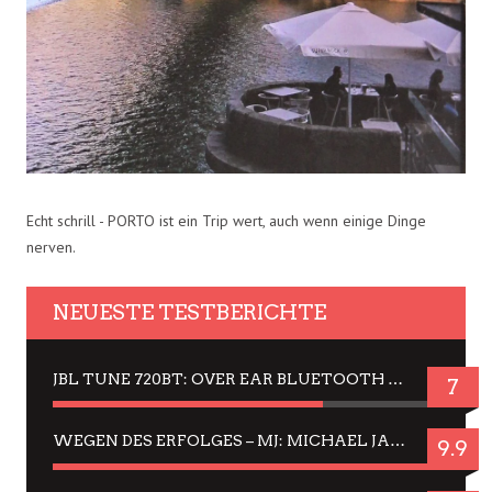
Echt schrill - PORTO ist ein Trip wert, auch wenn einige Dinge
nerven.
NEUESTE TESTBERICHTE
JBL TUNE 720BT: OVER EAR BLUETOOTH KOPFHÖRER UM DIE 50,-€ IM DAUER-TEST
7
WEGEN DES ERFOLGES – MJ: MICHAEL JACKSON MUSICAL IN EINER MATINEE SEHEN
9.9