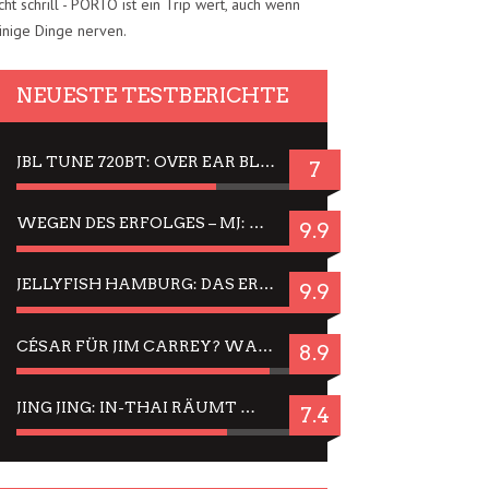
cht schrill - PORTO ist ein Trip wert, auch wenn
inige Dinge nerven.
NEUESTE TESTBERICHTE
JBL TUNE 720BT: OVER EAR BLUETOOTH KOPFHÖRER UM DIE 50,-€ IM DAUER-TEST
7
WEGEN DES ERFOLGES – MJ: MICHAEL JACKSON MUSICAL IN EINER MATINEE SEHEN
9.9
JELLYFISH HAMBURG: DAS ERFOLGREICHE SOMMER-MENÜ 2025 IN GEFÜHLEN UND BILDERN
9.9
CÉSAR FÜR JIM CARREY? WARUM DAS EINER DER NERVIGSTEN ACTORS IST UND BLEIBT
8.9
JING JING: IN-THAI RÄUMT WIEDER TITEL AB – EIN ZWEI-STUNDEN-ERLEBNISBERICHT
7.4