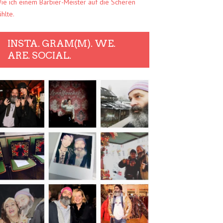
ie ich einem Barbier-Meister auf die Scheren
ühlte.
INSTA. GRAM(M). WE.
ARE. SOCIAL.