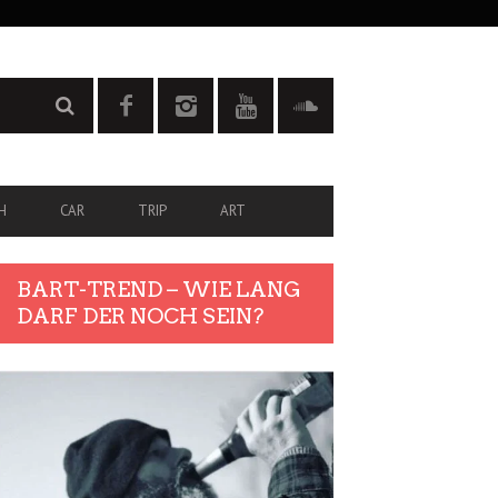
H
CAR
TRIP
ART
BART-TREND – WIE LANG
DARF DER NOCH SEIN?