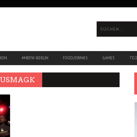
HION
#MBFW-BERLIN
FOOD/DRINKS
GAMES
TEC
 KUSMAGK