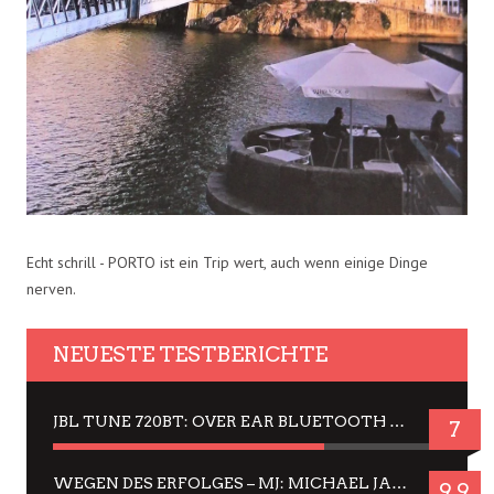
Echt schrill - PORTO ist ein Trip wert, auch wenn einige Dinge
nerven.
NEUESTE TESTBERICHTE
JBL TUNE 720BT: OVER EAR BLUETOOTH KOPFHÖRER UM DIE 50,-€ IM DAUER-TEST
7
WEGEN DES ERFOLGES – MJ: MICHAEL JACKSON MUSICAL IN EINER MATINEE SEHEN
9.9