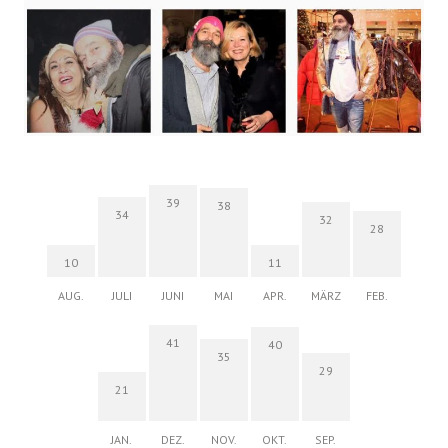
39
38
34
32
28
10
11
AUG.
JULI
JUNI
MAI
APR.
MÄRZ
FEB.
41
40
35
29
21
JAN.
DEZ.
NOV.
OKT.
SEP.