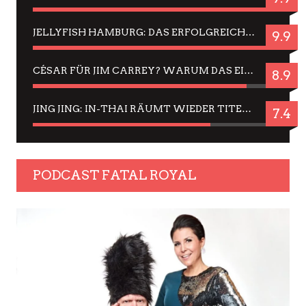
JELLYFISH HAMBURG: DAS ERFOLGREICHE SOMMER-MENÜ 2025 IN GEFÜHLEN UND BILDERN
9.9
CÉSAR FÜR JIM CARREY? WARUM DAS EINER DER NERVIGSTEN ACTORS IST UND BLEIBT
8.9
JING JING: IN-THAI RÄUMT WIEDER TITEL AB – EIN ZWEI-STUNDEN-ERLEBNISBERICHT
7.4
PODCAST FATAL ROYAL