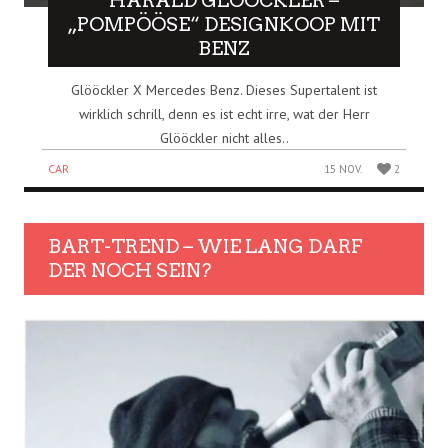
HARALD GLÖÖCKLER –
„POMPÖÖSE“ DESIGNKOOP MIT
BENZ
Glööckler X Mercedes Benz. Dieses Supertalent ist
wirklich schrill, denn es ist echt irre, wat der Herr
Glööckler nicht alles..
CAR
15 NOV.
2
BART-TREND – WIE LANG DARF
DER NOCH SEIN?