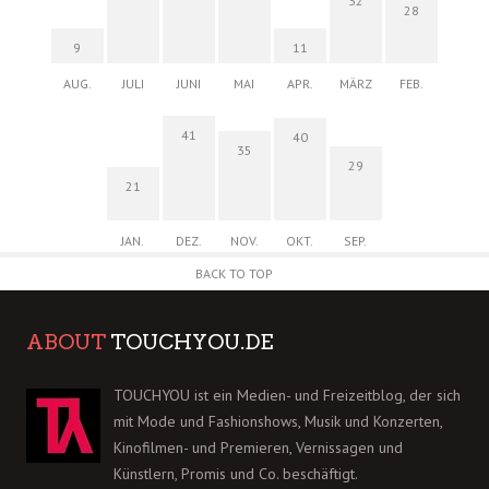
32
28
9
11
AUG.
JULI
JUNI
MAI
APR.
MÄRZ
FEB.
41
40
35
29
21
JAN.
DEZ.
NOV.
OKT.
SEP.
BACK TO TOP
ABOUT
TOUCHYOU.DE
TOUCHYOU ist ein Medien- und Freizeitblog, der sich
mit Mode und Fashionshows, Musik und Konzerten,
Kinofilmen- und Premieren, Vernissagen und
Künstlern, Promis und Co. beschäftigt.