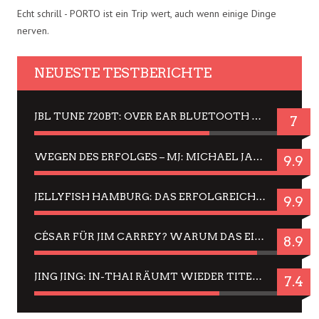
Echt schrill - PORTO ist ein Trip wert, auch wenn einige Dinge
nerven.
NEUESTE TESTBERICHTE
JBL TUNE 720BT: OVER EAR BLUETOOTH KOPFHÖRER UM DIE 50,-€ IM DAUER-TEST
7
WEGEN DES ERFOLGES – MJ: MICHAEL JACKSON MUSICAL IN EINER MATINEE SEHEN
9.9
JELLYFISH HAMBURG: DAS ERFOLGREICHE SOMMER-MENÜ 2025 IN GEFÜHLEN UND BILDERN
9.9
CÉSAR FÜR JIM CARREY? WARUM DAS EINER DER NERVIGSTEN ACTORS IST UND BLEIBT
8.9
JING JING: IN-THAI RÄUMT WIEDER TITEL AB – EIN ZWEI-STUNDEN-ERLEBNISBERICHT
7.4