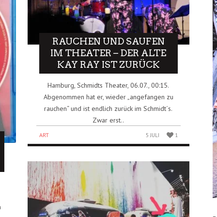
RAUCHEN UND SAUFEN
IM THEATER – DER ALTE
KAY RAY IST ZURÜCK
Hamburg, Schmidts Theater, 06.07., 00:15.
Abgenommen hat er, wieder „angefangen zu
rauchen“ und ist endlich zurück im Schmidt´s.
Zwar erst..
ART
5 JULI
1
h