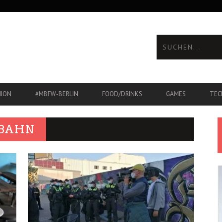
HION
#MBFW-BERLIN
FOOD/DRINKS
GAMES
TEC
RBAHN