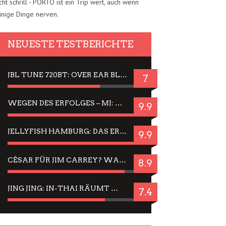
cht schrill - PORTO ist ein Trip wert, auch wenn
inige Dinge nerven.
NEUESTE TESTBERICHTE
JBL TUNE 720BT: OVER EAR BLUETOOTH KOPFHÖRER UM DIE 50,-€ IM DAUER-TEST
7
WEGEN DES ERFOLGES – MJ: MICHAEL JACKSON MUSICAL IN EINER MATINEE SEHEN
9.9
JELLYFISH HAMBURG: DAS ERFOLGREICHE SOMMER-MENÜ 2025 IN GEFÜHLEN UND BILDERN
9.9
CÉSAR FÜR JIM CARREY? WARUM DAS EINER DER NERVIGSTEN ACTORS IST UND BLEIBT
8.9
JING JING: IN-THAI RÄUMT WIEDER TITEL AB – EIN ZWEI-STUNDEN-ERLEBNISBERICHT
7.4