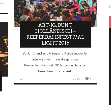
E
e
4
ART-IG, BUNT,
HOLLÄNDISCH –
REEPERBAHNFESTIVAL
LIGHT 2016
Bunt, holländisch, Art-ig und Kürbissuppe für
alle – so war mein diesjähriges
Reeperbahnfestival 2016, dem nicht jeder
beiwohnen durfte. Auf..
ART
25 SEP.
2
e
h