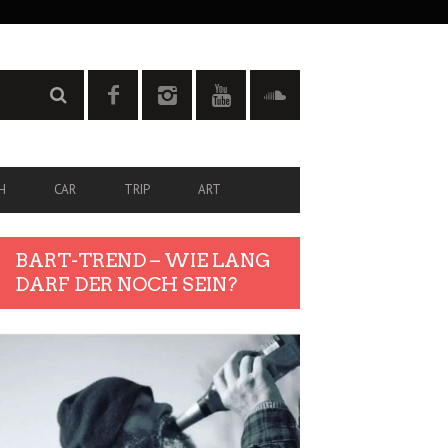
H
CAR
TRIP
ART
BART-TREND – WIE LANG
DARF DER NOCH SEIN?