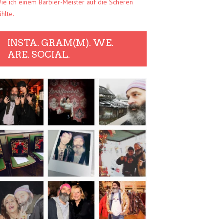
ie ich einem Barbier-Meister auf die Scheren
ühlte.
INSTA. GRAM(M). WE.
ARE. SOCIAL.