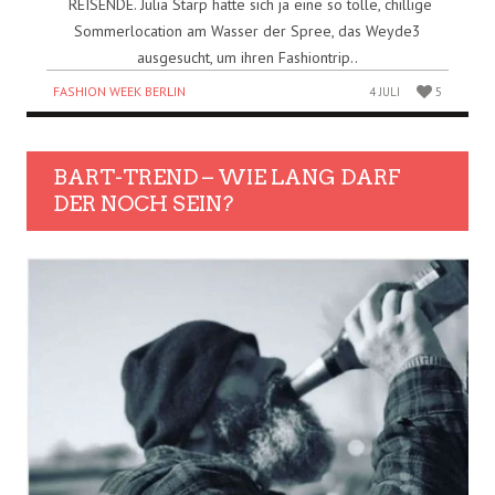
REISENDE. Julia Starp hatte sich ja eine so tolle, chillige
Sommerlocation am Wasser der Spree, das Weyde3
ausgesucht, um ihren Fashiontrip..
FASHION WEEK BERLIN
4 JULI
5
BART-TREND – WIE LANG DARF
DER NOCH SEIN?