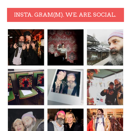
INSTA. GRAM(M). WE. ARE. SOCIAL.