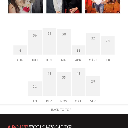
39
38
36
32
28
4
11
AUG.
JULI
JUNI
MAI
APR.
MÄRZ
FEB.
41
41
35
29
21
JAN.
DEZ.
NOV.
OKT.
SEP.
BACK TO TOP
ABOUT
TOUCHYOU.DE