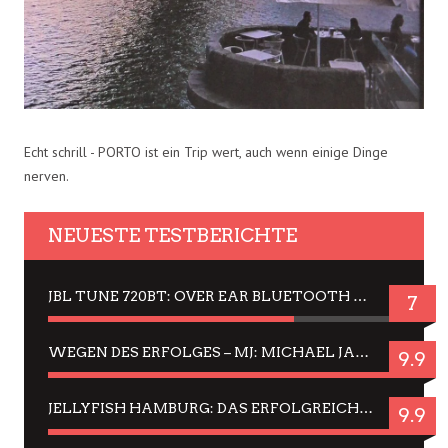
Echt schrill - PORTO ist ein Trip wert, auch wenn einige Dinge
nerven.
NEUESTE TESTBERICHTE
JBL TUNE 720BT: OVER EAR BLUETOOTH KOPFHÖRER UM DIE 50,-€ IM DAUER-TEST
7
WEGEN DES ERFOLGES – MJ: MICHAEL JACKSON MUSICAL IN EINER MATINEE SEHEN
9.9
JELLYFISH HAMBURG: DAS ERFOLGREICHE SOMMER-MENÜ 2025 IN GEFÜHLEN UND BILDERN
9.9