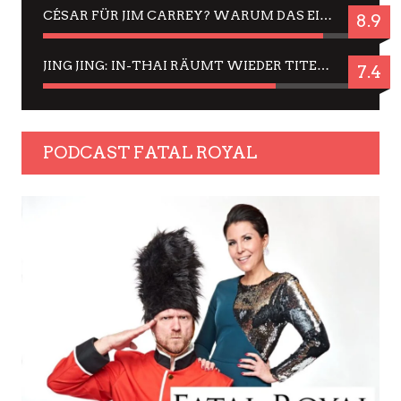
CÉSAR FÜR JIM CARREY? WARUM DAS EINER DER NERVIGSTEN ACTORS IST UND BLEIBT
8.9
JING JING: IN-THAI RÄUMT WIEDER TITEL AB – EIN ZWEI-STUNDEN-ERLEBNISBERICHT
7.4
PODCAST FATAL ROYAL