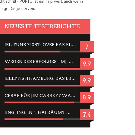
cht schrill - PORTO ist ein Trip wert, auch wenn
inige Dinge nerven.
NEUESTE TESTBERICHTE
JBL TUNE 720BT: OVER EAR BLUETOOTH KOPFHÖRER UM DIE 50,-€ IM DAUER-TEST
7
WEGEN DES ERFOLGES – MJ: MICHAEL JACKSON MUSICAL IN EINER MATINEE SEHEN
9.9
JELLYFISH HAMBURG: DAS ERFOLGREICHE SOMMER-MENÜ 2025 IN GEFÜHLEN UND BILDERN
9.9
CÉSAR FÜR JIM CARREY? WARUM DAS EINER DER NERVIGSTEN ACTORS IST UND BLEIBT
8.9
JING JING: IN-THAI RÄUMT WIEDER TITEL AB – EIN ZWEI-STUNDEN-ERLEBNISBERICHT
7.4