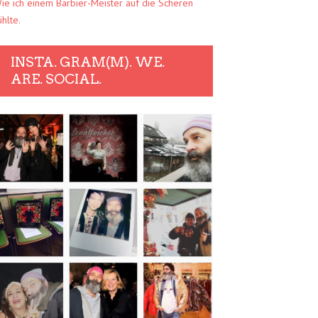
ie ich einem Barbier-Meister auf die Scheren
ühlte.
INSTA. GRAM(M). WE.
ARE. SOCIAL.