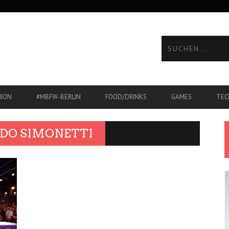
HION
#MBFW-BERLIN
FOOD/DRINKS
GAMES
TEC
DO SIMONETTI