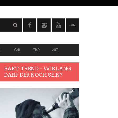
H
CAR
TRIP
ART
BART-TREND – WIE LANG
DARF DER NOCH SEIN?