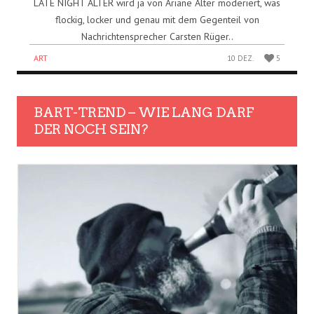
LATE NIGHT ALTER wird ja von Ariane Alter moderiert, was
flockig, locker und genau mit dem Gegenteil von
Nachrichtensprecher Carsten Rüger..
ART
10 DEZ.
5
BART-TREND – WIE LANG DARF
DER NOCH SEIN?