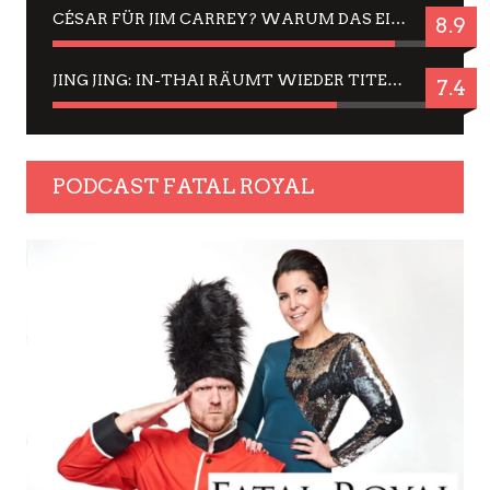
CÉSAR FÜR JIM CARREY? WARUM DAS EINER DER NERVIGSTEN ACTORS IST UND BLEIBT
8.9
JING JING: IN-THAI RÄUMT WIEDER TITEL AB – EIN ZWEI-STUNDEN-ERLEBNISBERICHT
7.4
PODCAST FATAL ROYAL