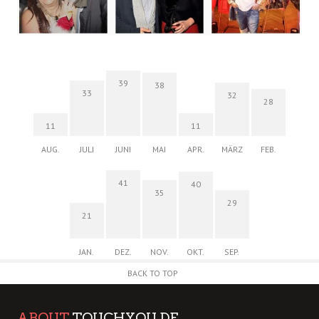
39
38
33
32
28
11
11
AUG.
JULI
JUNI
MAI
APR.
MÄRZ
FEB.
41
40
35
29
21
JAN.
DEZ.
NOV.
OKT.
SEP.
BACK TO TOP
ABOUT
TOUCHYOU.DE