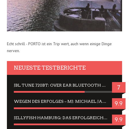
Echt schrill - PORTO ist ein Trip wert, auch wenn einige Dinge
nerven.
NEUESTE TESTBERICHTE
JBL TUNE 720BT: OVER EAR BLUETOOTH KOPFHÖRER UM DIE 50,-€ IM DAUER-TEST
7
WEGEN DES ERFOLGES – MJ: MICHAEL JACKSON MUSICAL IN EINER MATINEE SEHEN
9.9
JELLYFISH HAMBURG: DAS ERFOLGREICHE SOMMER-MENÜ 2025 IN GEFÜHLEN UND BILDERN
9.9