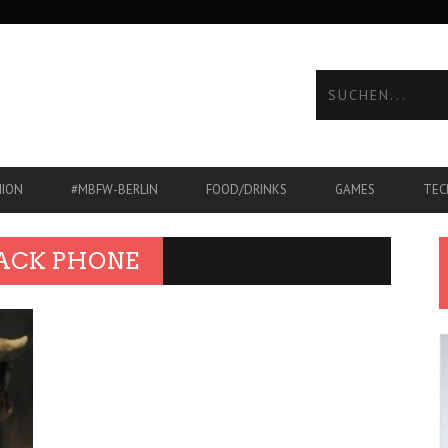
HION
#MBFW-BERLIN
FOOD/DRINKS
GAMES
TEC
LACK PHONE