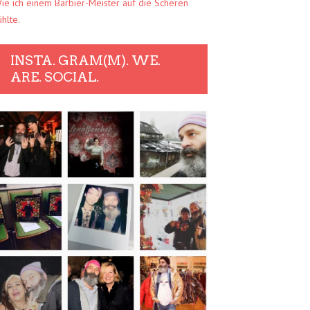
ie ich einem Barbier-Meister auf die Scheren
ühlte.
INSTA. GRAM(M). WE.
ARE. SOCIAL.