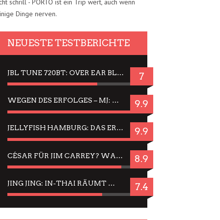
cht schrill - PORTO ist ein Trip wert, auch wenn
inige Dinge nerven.
NEUESTE TESTBERICHTE
JBL TUNE 720BT: OVER EAR BLUETOOTH KOPFHÖRER UM DIE 50,-€ IM DAUER-TEST
7
WEGEN DES ERFOLGES – MJ: MICHAEL JACKSON MUSICAL IN EINER MATINEE SEHEN
9.9
JELLYFISH HAMBURG: DAS ERFOLGREICHE SOMMER-MENÜ 2025 IN GEFÜHLEN UND BILDERN
9.9
CÉSAR FÜR JIM CARREY? WARUM DAS EINER DER NERVIGSTEN ACTORS IST UND BLEIBT
8.9
JING JING: IN-THAI RÄUMT WIEDER TITEL AB – EIN ZWEI-STUNDEN-ERLEBNISBERICHT
7.4