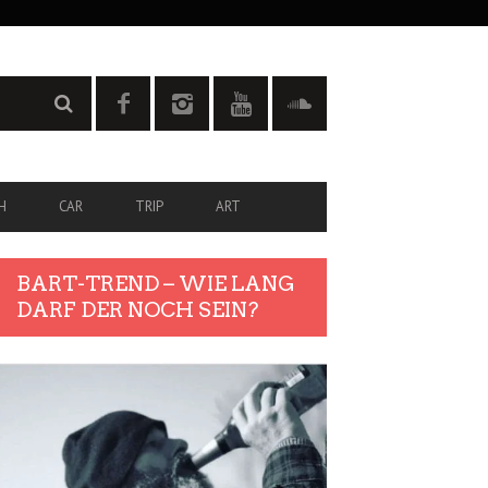
H
CAR
TRIP
ART
BART-TREND – WIE LANG
DARF DER NOCH SEIN?