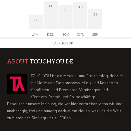
41
40
35
29
21
JAN.
DEZ.
NOV.
OKT.
SEP.
BACK TO TOP
ABOUT
TOUCHYOU.DE
TOUCHYOU ist ein Medien- und Freizeitblog, der sich
mit Mode und Fashionshows, Musik und Konzerten,
Kinofilmen- und Premieren, Vernissagen und
Künstlern, Promis und Co. beschäftigt.
Dabei zählt unsere Meinung, die wir hier verbreiten, denn wir sind
unabhängig, frei und hungrig nach allem Neuen, was uns die Welt
zu bieten hat. Sie liegt uns zu Füßen.