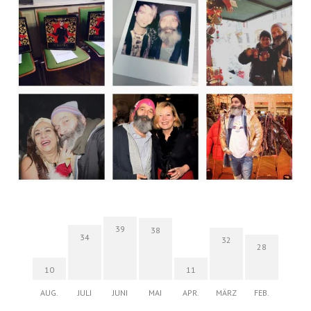
39
38
34
32
28
10
11
AUG.
JULI
JUNI
MAI
APR.
MÄRZ
FEB.