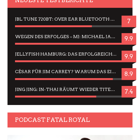
NEUESTE TESTBERICHTE
JBL TUNE 720BT: OVER EAR BLUETOOTH KOPFHÖRER UM DIE 50,-€ IM DAUER-TEST
7
WEGEN DES ERFOLGES – MJ: MICHAEL JACKSON MUSICAL IN EINER MATINEE SEHEN
9.9
JELLYFISH HAMBURG: DAS ERFOLGREICHE SOMMER-MENÜ 2025 IN GEFÜHLEN UND BILDERN
9.9
CÉSAR FÜR JIM CARREY? WARUM DAS EINER DER NERVIGSTEN ACTORS IST UND BLEIBT
8.9
JING JING: IN-THAI RÄUMT WIEDER TITEL AB – EIN ZWEI-STUNDEN-ERLEBNISBERICHT
7.4
PODCAST FATAL ROYAL