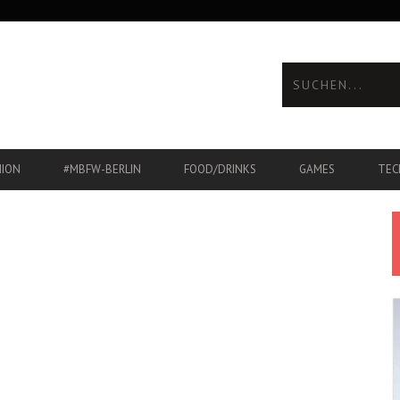
HION
#MBFW-BERLIN
FOOD/DRINKS
GAMES
TEC