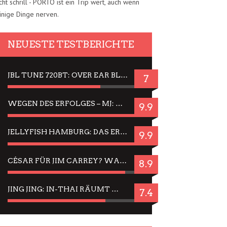
cht schrill - PORTO ist ein Trip wert, auch wenn
inige Dinge nerven.
NEUESTE TESTBERICHTE
JBL TUNE 720BT: OVER EAR BLUETOOTH KOPFHÖRER UM DIE 50,-€ IM DAUER-TEST
7
WEGEN DES ERFOLGES – MJ: MICHAEL JACKSON MUSICAL IN EINER MATINEE SEHEN
9.9
JELLYFISH HAMBURG: DAS ERFOLGREICHE SOMMER-MENÜ 2025 IN GEFÜHLEN UND BILDERN
9.9
CÉSAR FÜR JIM CARREY? WARUM DAS EINER DER NERVIGSTEN ACTORS IST UND BLEIBT
8.9
JING JING: IN-THAI RÄUMT WIEDER TITEL AB – EIN ZWEI-STUNDEN-ERLEBNISBERICHT
7.4