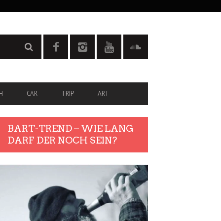
H
CAR
TRIP
ART
BART-TREND – WIE LANG
DARF DER NOCH SEIN?