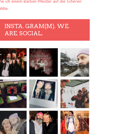
ie ich einem Barbier-Meister auf die Scheren
ühlte.
INSTA. GRAM(M). WE.
ARE. SOCIAL.