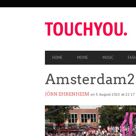
SEKUNDÄRE
NAVIGATION
HAUPT-
HOME
MOVIE
MUSIC
FAS
NAVIGATION
Amsterdam2
JÖRN EHRENHEIM
on 3. August 2015 at 22:17