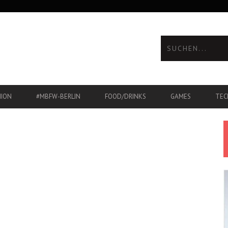
HION
#MBFW-BERLIN
FOOD/DRINKS
GAMES
TEC