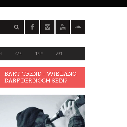
H
CAR
TRIP
ART
BART-TREND – WIE LANG
DARF DER NOCH SEIN?