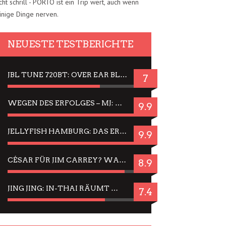
cht schrill - PORTO ist ein Trip wert, auch wenn
inige Dinge nerven.
NEUESTE TESTBERICHTE
JBL TUNE 720BT: OVER EAR BLUETOOTH KOPFHÖRER UM DIE 50,-€ IM DAUER-TEST
7
WEGEN DES ERFOLGES – MJ: MICHAEL JACKSON MUSICAL IN EINER MATINEE SEHEN
9.9
JELLYFISH HAMBURG: DAS ERFOLGREICHE SOMMER-MENÜ 2025 IN GEFÜHLEN UND BILDERN
9.9
CÉSAR FÜR JIM CARREY? WARUM DAS EINER DER NERVIGSTEN ACTORS IST UND BLEIBT
8.9
JING JING: IN-THAI RÄUMT WIEDER TITEL AB – EIN ZWEI-STUNDEN-ERLEBNISBERICHT
7.4