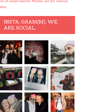
ie ich einem Barbier-Meister auf die Scheren
ühlte.
INSTA. GRAM(M). WE.
ARE. SOCIAL.