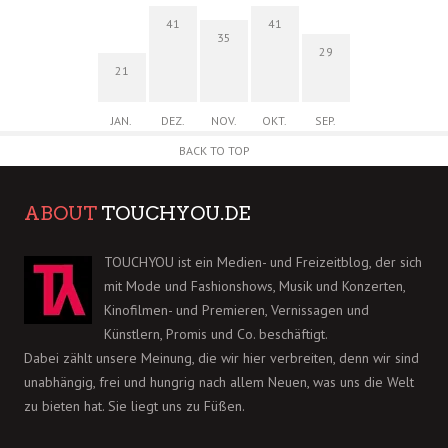
41
41
35
29
21
JAN.
DEZ.
NOV.
OKT.
SEP.
BACK TO TOP
ABOUT
TOUCHYOU.DE
TOUCHYOU ist ein Medien- und Freizeitblog, der sich
mit Mode und Fashionshows, Musik und Konzerten,
Kinofilmen- und Premieren, Vernissagen und
Künstlern, Promis und Co. beschäftigt.
Dabei zählt unsere Meinung, die wir hier verbreiten, denn wir sind
unabhängig, frei und hungrig nach allem Neuen, was uns die Welt
zu bieten hat. Sie liegt uns zu Füßen.