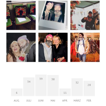
39
38
34
32
28
6
11
AUG.
JULI
JUNI
MAI
APR.
MÄRZ
FEB.