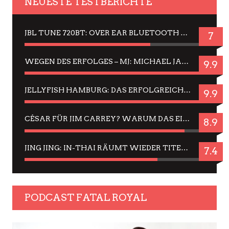
NEUESTE TESTBERICHTE
JBL TUNE 720BT: OVER EAR BLUETOOTH KOPFHÖRER UM DIE 50,-€ IM DAUER-TEST
7
WEGEN DES ERFOLGES – MJ: MICHAEL JACKSON MUSICAL IN EINER MATINEE SEHEN
9.9
JELLYFISH HAMBURG: DAS ERFOLGREICHE SOMMER-MENÜ 2025 IN GEFÜHLEN UND BILDERN
9.9
CÉSAR FÜR JIM CARREY? WARUM DAS EINER DER NERVIGSTEN ACTORS IST UND BLEIBT
8.9
JING JING: IN-THAI RÄUMT WIEDER TITEL AB – EIN ZWEI-STUNDEN-ERLEBNISBERICHT
7.4
PODCAST FATAL ROYAL