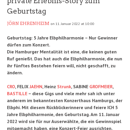
private Erlebnis-Story zum
Geburtstag
JÖRN EHRENHEIM
on 11. Januar 2022 at 10:00
Geburtstag: 5 Jahre Elbphilharmonie – Nur Gewinner
dürfen zum Konzert.
Die Hamburger Mentalität ist eine, die keinen guten
Ruf genießt. Das hat auch die Elbphilharmonie, die nun
ihr fünftes Bestehen feiern will, nicht geschafft, zu
ändern.
CRO
, FELIX
JAEHN
, Heinz
Strunk
, SABINE
GROFMEIER
,
BASTILLE
– diese Gigs und viele mehr sah ich unter
anderem im bekanntesten Konzerthaus Hamburgs, der
Elbphi. Mit diesem Rückblickerinnere und feiere ICH 5
Jahre Elbphilharmonie, den Geburtstag. Am 11. Januar
2022 wird sie für nur Auserwählte, die ein Gewinnspiel
mitgemacht haben, eine Konzert-Feier ausrichten.