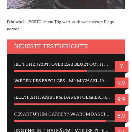
Echt schrill - PORTO ist ein Trip wert, auch wenn einige Dinge
nerven.
NEUESTE TESTBERICHTE
JBL TUNE 720BT: OVER EAR BLUETOOTH KOPFHÖRER UM DIE 50,-€ IM DAUER-TEST
7
WEGEN DES ERFOLGES – MJ: MICHAEL JACKSON MUSICAL IN EINER MATINEE SEHEN
9.9
JELLYFISH HAMBURG: DAS ERFOLGREICHE SOMMER-MENÜ 2025 IN GEFÜHLEN UND BILDERN
9.9
CÉSAR FÜR JIM CARREY? WARUM DAS EINER DER NERVIGSTEN ACTORS IST UND BLEIBT
8.9
JING JING: IN-THAI RÄUMT WIEDER TITEL AB – EIN ZWEI-STUNDEN-ERLEBNISBERICHT