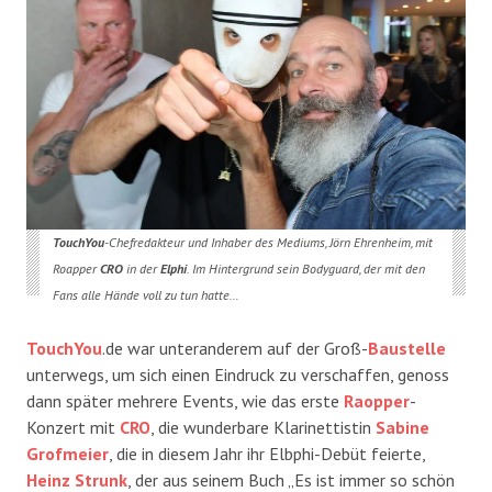
TouchYou
-Chefredakteur und Inhaber des Mediums, Jörn Ehrenheim, mit
Roapper
CRO
in der
Elphi
. Im Hintergrund sein Bodyguard, der mit den
Fans alle Hände voll zu tun hatte…
TouchYou
.de war unteranderem auf der Groß-
Baustelle
unterwegs, um sich einen Eindruck zu verschaffen, genoss
dann später mehrere Events, wie das erste
Raopper
-
Konzert mit
CRO
, die wunderbare Klarinettistin
Sabine
Grofmeier
, die in diesem Jahr ihr Elbphi-Debüt feierte,
Heinz Strunk
, der aus seinem Buch „Es ist immer so schön