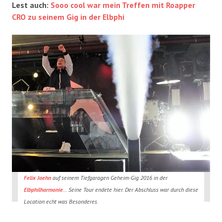
Lest auch:
Sooo cool war mein Treffen mit Roapper
CRO zu seinem Gig in der Elbphi
Felix Jaehn
auf seinem Tiefgaragen Geheim-Gig 2016 in der
Elbphilharmonie
… Seine Tour endete hier. Der Abschluss war durch diese
Location echt was Besonderes.