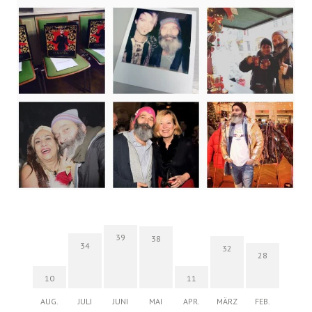
39
38
34
32
28
10
11
AUG.
JULI
JUNI
MAI
APR.
MÄRZ
FEB.