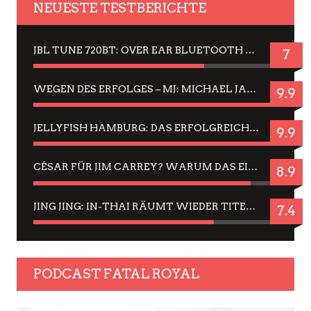
NEUESTE TESTBERICHTE
JBL TUNE 720BT: OVER EAR BLUETOOTH KOPFHÖRER UM DIE 50,-€ IM DAUER-TEST
7
WEGEN DES ERFOLGES – MJ: MICHAEL JACKSON MUSICAL IN EINER MATINEE SEHEN
9.9
JELLYFISH HAMBURG: DAS ERFOLGREICHE SOMMER-MENÜ 2025 IN GEFÜHLEN UND BILDERN
9.9
CÉSAR FÜR JIM CARREY? WARUM DAS EINER DER NERVIGSTEN ACTORS IST UND BLEIBT
8.9
JING JING: IN-THAI RÄUMT WIEDER TITEL AB – EIN ZWEI-STUNDEN-ERLEBNISBERICHT
7.4
PODCAST FATAL ROYAL