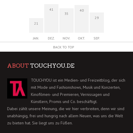
41
40
35
29
21
JAN.
DEZ.
NOV.
OKT.
SEP.
BACK TO TOP
ABOUT
TOUCHYOU.DE
TOUCHYOU ist ein Medien- und Freizeitblog, der sich
mit Mode und Fashionshows, Musik und Konzerten,
Kinofilmen- und Premieren, Vernissagen und
Künstlern, Promis und Co. beschäftigt.
Dabei zählt unsere Meinung, die wir hier verbreiten, denn wir sind
unabhängig, frei und hungrig nach allem Neuen, was uns die Welt
zu bieten hat. Sie liegt uns zu Füßen.