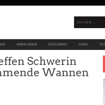
HION
#MBFW-BERLIN
FOOD/DRINKS
GAMES
TEC
effen Schwerin
immende Wannen