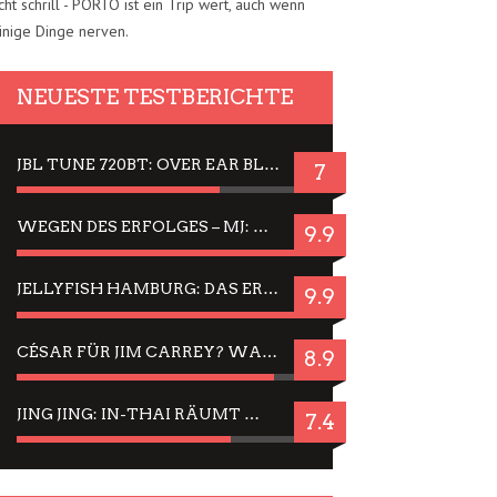
cht schrill - PORTO ist ein Trip wert, auch wenn
inige Dinge nerven.
NEUESTE TESTBERICHTE
JBL TUNE 720BT: OVER EAR BLUETOOTH KOPFHÖRER UM DIE 50,-€ IM DAUER-TEST
7
WEGEN DES ERFOLGES – MJ: MICHAEL JACKSON MUSICAL IN EINER MATINEE SEHEN
9.9
JELLYFISH HAMBURG: DAS ERFOLGREICHE SOMMER-MENÜ 2025 IN GEFÜHLEN UND BILDERN
9.9
CÉSAR FÜR JIM CARREY? WARUM DAS EINER DER NERVIGSTEN ACTORS IST UND BLEIBT
8.9
JING JING: IN-THAI RÄUMT WIEDER TITEL AB – EIN ZWEI-STUNDEN-ERLEBNISBERICHT
7.4