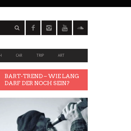
H
CAR
TRIP
ART
BART-TREND – WIE LANG
DARF DER NOCH SEIN?