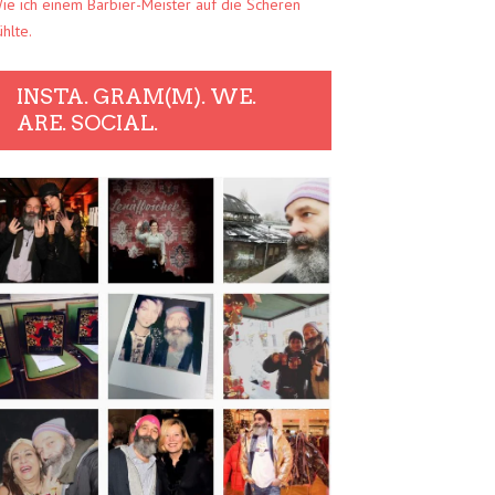
ie ich einem Barbier-Meister auf die Scheren
ühlte.
INSTA. GRAM(M). WE.
ARE. SOCIAL.