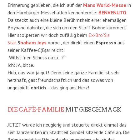
Erinnerung geblieben, die ich auf der
Mans World-Messe
in
den Hamburger Messehallen kennenlernte:
BENVENUTO
.
Da steckt auch eine kleine Berühmtheit einer ehemaligen
Boyband dahinter, die sich um den Stoff Bohne kümmert.
Hier stolperten wir doch zufällig beim
Ex-Bro´Sis
Star
S
haham Joys
vorbei, der direkt einen
Espresso
aus
seiner Kaffee-C(B)ar reicht:
„Willst ´nen Schuss dazu…?“
Ich: JA, bitte.
Huh, das war ja gut! Denn seine ganze Familie ist sehr
herzhaft, gastfreundschaftlich und das sowas von
ungespielt
ehrlich
– das ging ans Herz!
DIE CAFÉ-FAMILIE
MIT GESCHMACK
JETZT wurde ich neugierig und steuerte direkt einmal das
seit Jahrzehnten im Stadtteil Grindel sitzende Café an. Die
Bohne riecht kräftig und sehr angenehm, als ich das