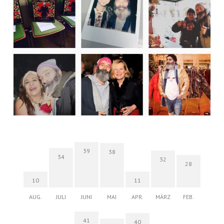
39
38
34
32
28
10
11
AUG.
JULI
JUNI
MAI
APR.
MÄRZ
FEB.
41
40