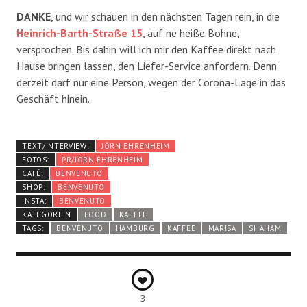
DANKE
, und wir schauen in den nächsten Tagen rein, in die
Heinrich-Barth-Straße 15
, auf ne heiße Bohne,
versprochen. Bis dahin will ich mir den Kaffee direkt nach
Hause bringen lassen, den Liefer-Service anfordern. Denn
derzeit darf nur eine Person, wegen der Corona-Lage in das
Geschäft hinein.
TEXT/INTERVIEW:
JÖRN EHRENHEIM
FOTOS:
PR/JÖRN EHRENHEIM
CAFÉ:
BENVENUTO
SHOP:
BENVENUTO
INSTA:
BENVENUTO
KATEGORIEN
FOOD
KAFFEE
TAGS:
BENVENUTO
HAMBURG
KAFFEE
MARISA
SHAHAM
3