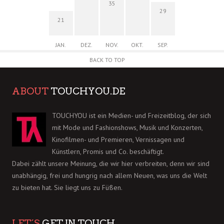
35
29
21
JAN.
DEZ.
NOV.
OKT.
SEP.
BACK TO TOP
ABOUT
TOUCHYOU.DE
TOUCHYOU ist ein Medien- und Freizeitblog, der sich
mit Mode und Fashionshows, Musik und Konzerten,
Kinofilmen- und Premieren, Vernissagen und
Künstlern, Promis und Co. beschäftigt.
Dabei zählt unsere Meinung, die wir hier verbreiten, denn wir sind
unabhängig, frei und hungrig nach allem Neuen, was uns die Welt
zu bieten hat. Sie liegt uns zu Füßen.
LET´S
GET IN TOUCH