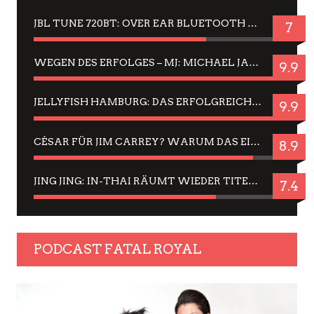
JBL TUNE 720BT: OVER EAR BLUETOOTH KOPFHÖRER UM DIE 50,-€ IM DAUER-TEST
7
WEGEN DES ERFOLGES – MJ: MICHAEL JACKSON MUSICAL IN EINER MATINEE SEHEN
9.9
JELLYFISH HAMBURG: DAS ERFOLGREICHE SOMMER-MENÜ 2025 IN GEFÜHLEN UND BILDERN
9.9
CÉSAR FÜR JIM CARREY? WARUM DAS EINER DER NERVIGSTEN ACTORS IST UND BLEIBT
8.9
JING JING: IN-THAI RÄUMT WIEDER TITEL AB – EIN ZWEI-STUNDEN-ERLEBNISBERICHT
7.4
PODCAST FATAL ROYAL