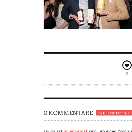
0
0 KOMMENTARE
SCHREIBE EINEN K
Du musst
angemeldet
sein, um einen Komme