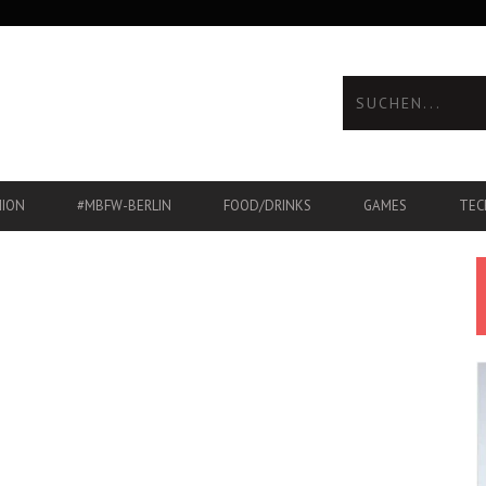
HION
#MBFW-BERLIN
FOOD/DRINKS
GAMES
TEC