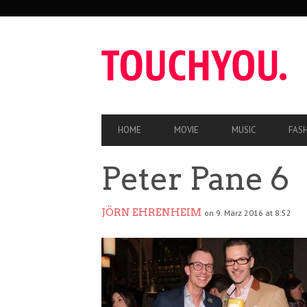
SEKUNDÄRE
NAVIGATION
HAUPT-
HOME
MOVIE
MUSIC
FAS
NAVIGATION
Peter Pane 6
JÖRN EHRENHEIM
on 9. März 2016 at 8:52