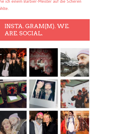
ie ich einem Barbier-Meister auf die Scheren
ühlte.
INSTA. GRAM(M). WE.
ARE. SOCIAL.