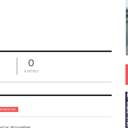
0
X GETEILT
OMMENTAR
ntar abzugeben.