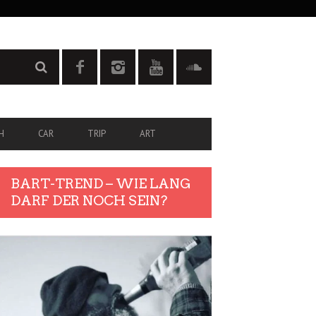
H
CAR
TRIP
ART
BART-TREND – WIE LANG
DARF DER NOCH SEIN?