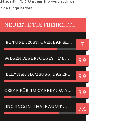
cht schrill - PORTO ist ein Trip wert, auch wenn
inige Dinge nerven.
NEUESTE TESTBERICHTE
JBL TUNE 720BT: OVER EAR BLUETOOTH KOPFHÖRER UM DIE 50,-€ IM DAUER-TEST
7
WEGEN DES ERFOLGES – MJ: MICHAEL JACKSON MUSICAL IN EINER MATINEE SEHEN
9.9
JELLYFISH HAMBURG: DAS ERFOLGREICHE SOMMER-MENÜ 2025 IN GEFÜHLEN UND BILDERN
9.9
CÉSAR FÜR JIM CARREY? WARUM DAS EINER DER NERVIGSTEN ACTORS IST UND BLEIBT
8.9
JING JING: IN-THAI RÄUMT WIEDER TITEL AB – EIN ZWEI-STUNDEN-ERLEBNISBERICHT
7.4