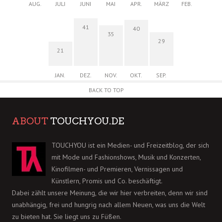
AUG.
JULI
JUNI
MAI
APR.
MÄRZ
FEB.
41
40
35
29
21
JAN.
DEZ.
NOV.
OKT.
SEP.
BACK TO TOP
ABOUT
TOUCHYOU.DE
TOUCHYOU ist ein Medien- und Freizeitblog, der sich
mit Mode und Fashionshows, Musik und Konzerten,
Kinofilmen- und Premieren, Vernissagen und
Künstlern, Promis und Co. beschäftigt.
Dabei zählt unsere Meinung, die wir hier verbreiten, denn wir sind
unabhängig, frei und hungrig nach allem Neuen, was uns die Welt
zu bieten hat. Sie liegt uns zu Füßen.