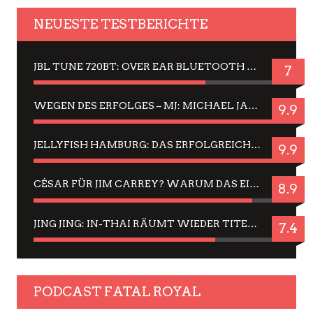
NEUESTE TESTBERICHTE
JBL TUNE 720BT: OVER EAR BLUETOOTH KOPFHÖRER UM DIE 50,-€ IM DAUER-TEST
7
WEGEN DES ERFOLGES – MJ: MICHAEL JACKSON MUSICAL IN EINER MATINEE SEHEN
9.9
JELLYFISH HAMBURG: DAS ERFOLGREICHE SOMMER-MENÜ 2025 IN GEFÜHLEN UND BILDERN
9.9
CÉSAR FÜR JIM CARREY? WARUM DAS EINER DER NERVIGSTEN ACTORS IST UND BLEIBT
8.9
JING JING: IN-THAI RÄUMT WIEDER TITEL AB – EIN ZWEI-STUNDEN-ERLEBNISBERICHT
7.4
PODCAST FATAL ROYAL