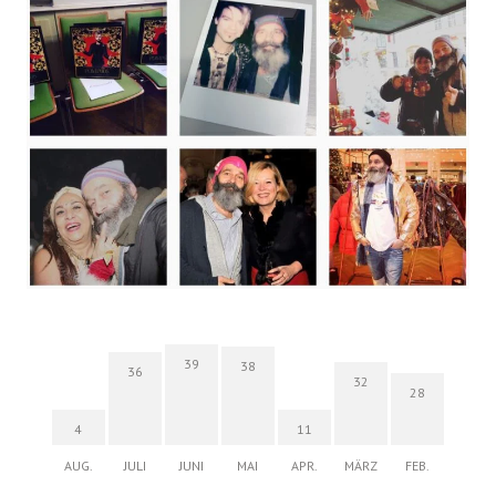
39
38
36
32
28
4
11
AUG.
JULI
JUNI
MAI
APR.
MÄRZ
FEB.