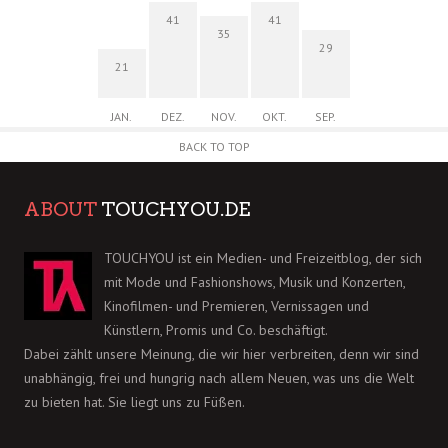
41
41
35
29
21
JAN.
DEZ.
NOV.
OKT.
SEP.
BACK TO TOP
ABOUT
TOUCHYOU.DE
TOUCHYOU ist ein Medien- und Freizeitblog, der sich
mit Mode und Fashionshows, Musik und Konzerten,
Kinofilmen- und Premieren, Vernissagen und
Künstlern, Promis und Co. beschäftigt.
Dabei zählt unsere Meinung, die wir hier verbreiten, denn wir sind
unabhängig, frei und hungrig nach allem Neuen, was uns die Welt
zu bieten hat. Sie liegt uns zu Füßen.