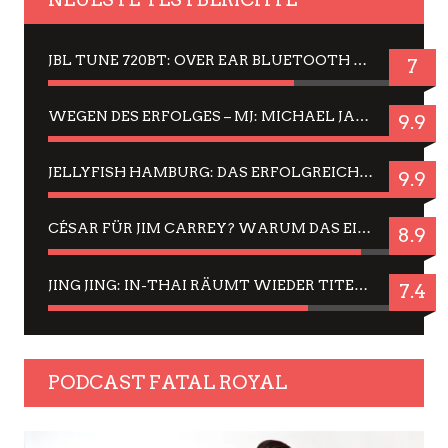
JBL TUNE 720BT: OVER EAR BLUETOOTH KOPFHÖRER UM DIE 50,-€ IM DAUER-TEST
7
WEGEN DES ERFOLGES – MJ: MICHAEL JACKSON MUSICAL IN EINER MATINEE SEHEN
9.9
JELLYFISH HAMBURG: DAS ERFOLGREICHE SOMMER-MENÜ 2025 IN GEFÜHLEN UND BILDERN
9.9
CÉSAR FÜR JIM CARREY? WARUM DAS EINER DER NERVIGSTEN ACTORS IST UND BLEIBT
8.9
JING JING: IN-THAI RÄUMT WIEDER TITEL AB – EIN ZWEI-STUNDEN-ERLEBNISBERICHT
7.4
PODCAST FATAL ROYAL