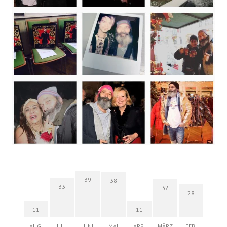
39
38
33
32
28
11
11
AUG.
JULI
JUNI
MAI
APR.
MÄRZ
FEB.