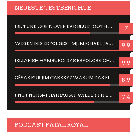
NEUESTE TESTBERICHTE
JBL TUNE 720BT: OVER EAR BLUETOOTH KOPFHÖRER UM DIE 50,-€ IM DAUER-TEST
7
WEGEN DES ERFOLGES – MJ: MICHAEL JACKSON MUSICAL IN EINER MATINEE SEHEN
9.9
JELLYFISH HAMBURG: DAS ERFOLGREICHE SOMMER-MENÜ 2025 IN GEFÜHLEN UND BILDERN
9.9
CÉSAR FÜR JIM CARREY? WARUM DAS EINER DER NERVIGSTEN ACTORS IST UND BLEIBT
8.9
JING JING: IN-THAI RÄUMT WIEDER TITEL AB – EIN ZWEI-STUNDEN-ERLEBNISBERICHT
7.4
PODCAST FATAL ROYAL