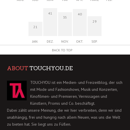
41
40
35
29
21
JAN.
DEZ.
NOV.
OKT.
SEP.
BACK TO TOP
ABOUT
TOUCHYOU.DE
TOUCHYOU ist ein Medien- und Freizeitblog, der sich
mit Mode und Fashionshows, Musik und Konzerten,
Kinofilmen- und Premieren, Vernissagen und
Künstlern, Promis und Co. beschäftigt.
Dabei zählt unsere Meinung, die wir hier verbreiten, denn wir sind
unabhängig, frei und hungrig nach allem Neuen, was uns die Welt
zu bieten hat. Sie liegt uns zu Füßen.