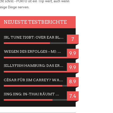
cht schrill - PORTO ist ein Trip wert, auch wenn
inige Dinge nerven.
NEUESTE TESTBERICHTE
JBL TUNE 720BT: OVER EAR BLUETOOTH KOPFHÖRER UM DIE 50,-€ IM DAUER-TEST
7
WEGEN DES ERFOLGES – MJ: MICHAEL JACKSON MUSICAL IN EINER MATINEE SEHEN
9.9
JELLYFISH HAMBURG: DAS ERFOLGREICHE SOMMER-MENÜ 2025 IN GEFÜHLEN UND BILDERN
9.9
CÉSAR FÜR JIM CARREY? WARUM DAS EINER DER NERVIGSTEN ACTORS IST UND BLEIBT
8.9
JING JING: IN-THAI RÄUMT WIEDER TITEL AB – EIN ZWEI-STUNDEN-ERLEBNISBERICHT
7.4