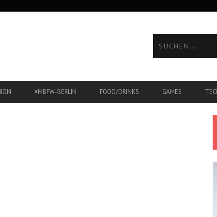
HION
#MBFW-BERLIN
FOOD/DRINKS
GAMES
TEC