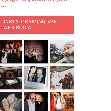
ie ich einem Barbier-Meister auf die Scheren
ühlte.
INSTA. GRAM(M). WE.
ARE. SOCIAL.