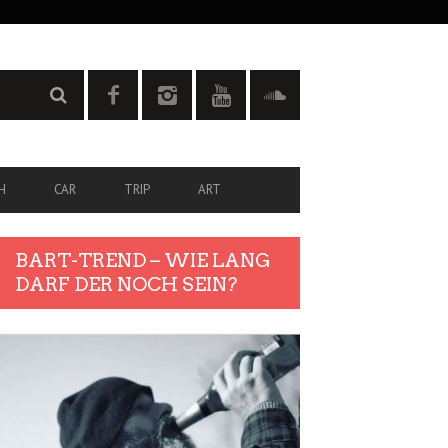
H
CAR
TRIP
ART
BART-TREND – WIE LANG
DARF DER NOCH SEIN?