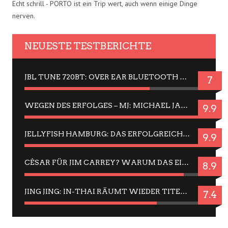
Echt schrill - PORTO ist ein Trip wert, auch wenn einige Dinge
nerven.
NEUESTE TESTBERICHTE
JBL TUNE 720BT: OVER EAR BLUETOOTH KOPFHÖRER UM DIE 50,-€ IM DAUER-TEST
7
WEGEN DES ERFOLGES – MJ: MICHAEL JACKSON MUSICAL IN EINER MATINEE SEHEN
9.9
JELLYFISH HAMBURG: DAS ERFOLGREICHE SOMMER-MENÜ 2025 IN GEFÜHLEN UND BILDERN
9.9
CÉSAR FÜR JIM CARREY? WARUM DAS EINER DER NERVIGSTEN ACTORS IST UND BLEIBT
8.9
JING JING: IN-THAI RÄUMT WIEDER TITEL AB – EIN ZWEI-STUNDEN-ERLEBNISBERICHT
7.4