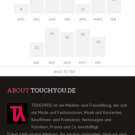
9
11
AUG.
JULI
JUNI
MAI
APR.
MÄRZ
FEB.
41
40
35
29
21
JAN.
DEZ.
NOV.
OKT.
SEP.
BACK TO TOP
ABOUT
TOUCHYOU.DE
TOUCHYOU ist ein Medien- und Freizeitblog, der sich
mit Mode und Fashionshows, Musik und Konzerten,
Kinofilmen- und Premieren, Vernissagen und
Künstlern, Promis und Co. beschäftigt.
Dabei zählt unsere Meinung, die wir hier verbreiten, denn wir sind