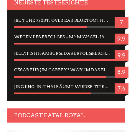
NEUESTE TESTBERICHTE
JBL TUNE 720BT: OVER EAR BLUETOOTH KOPFHÖRER UM DIE 50,-€ IM DAUER-TEST
7
WEGEN DES ERFOLGES – MJ: MICHAEL JACKSON MUSICAL IN EINER MATINEE SEHEN
9.9
JELLYFISH HAMBURG: DAS ERFOLGREICHE SOMMER-MENÜ 2025 IN GEFÜHLEN UND BILDERN
9.9
CÉSAR FÜR JIM CARREY? WARUM DAS EINER DER NERVIGSTEN ACTORS IST UND BLEIBT
8.9
JING JING: IN-THAI RÄUMT WIEDER TITEL AB – EIN ZWEI-STUNDEN-ERLEBNISBERICHT
7.4
PODCAST FATAL ROYAL