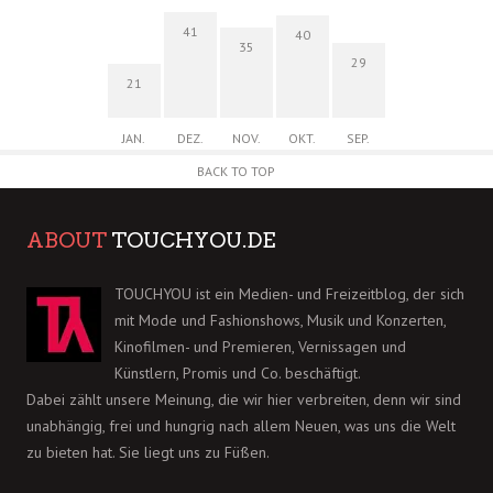
41
40
35
29
21
JAN.
DEZ.
NOV.
OKT.
SEP.
BACK TO TOP
ABOUT
TOUCHYOU.DE
TOUCHYOU ist ein Medien- und Freizeitblog, der sich
mit Mode und Fashionshows, Musik und Konzerten,
Kinofilmen- und Premieren, Vernissagen und
Künstlern, Promis und Co. beschäftigt.
Dabei zählt unsere Meinung, die wir hier verbreiten, denn wir sind
unabhängig, frei und hungrig nach allem Neuen, was uns die Welt
zu bieten hat. Sie liegt uns zu Füßen.