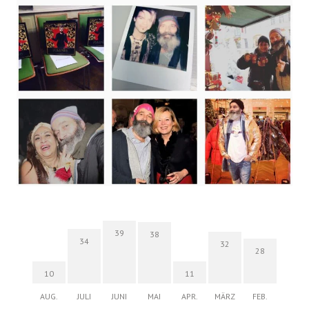
39
38
34
32
28
10
11
AUG.
JULI
JUNI
MAI
APR.
MÄRZ
FEB.