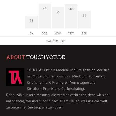
41
40
35
29
21
JAN.
DEZ.
NOV.
OKT.
SEP.
BACK TO TOP
ABOUT
TOUCHYOU.DE
TOUCHYOU ist ein Medien- und Freizeitblog, der sich
mit Mode und Fashionshows, Musik und Konzerten,
Kinofilmen- und Premieren, Vernissagen und
Künstlern, Promis und Co. beschäftigt.
Dabei zählt unsere Meinung, die wir hier verbreiten, denn wir sind
unabhängig, frei und hungrig nach allem Neuen, was uns die Welt
zu bieten hat. Sie liegt uns zu Füßen.