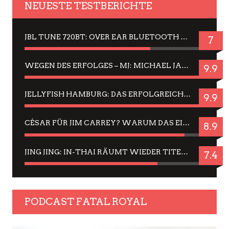
NEUESTE TESTBERICHTE
JBL TUNE 720BT: OVER EAR BLUETOOTH KOPFHÖRER UM DIE 50,-€ IM DAUER-TEST
7
WEGEN DES ERFOLGES – MJ: MICHAEL JACKSON MUSICAL IN EINER MATINEE SEHEN
9.9
JELLYFISH HAMBURG: DAS ERFOLGREICHE SOMMER-MENÜ 2025 IN GEFÜHLEN UND BILDERN
9.9
CÉSAR FÜR JIM CARREY? WARUM DAS EINER DER NERVIGSTEN ACTORS IST UND BLEIBT
8.9
JING JING: IN-THAI RÄUMT WIEDER TITEL AB – EIN ZWEI-STUNDEN-ERLEBNISBERICHT
7.4
PODCAST FATAL ROYAL