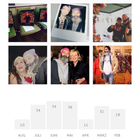
39
38
34
32
28
10
11
AUG.
JULI
JUNI
MAI
APR.
MÄRZ
FEB.