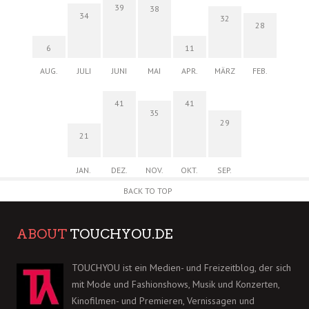
39
38
34
32
28
6
11
AUG.
JULI
JUNI
MAI
APR.
MÄRZ
FEB.
41
41
35
29
21
JAN.
DEZ.
NOV.
OKT.
SEP.
BACK TO TOP
ABOUT
TOUCHYOU.DE
TOUCHYOU ist ein Medien- und Freizeitblog, der sich
mit Mode und Fashionshows, Musik und Konzerten,
Kinofilmen- und Premieren, Vernissagen und