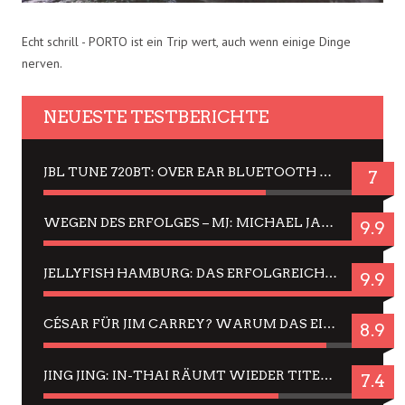
Echt schrill - PORTO ist ein Trip wert, auch wenn einige Dinge
nerven.
NEUESTE TESTBERICHTE
JBL TUNE 720BT: OVER EAR BLUETOOTH KOPFHÖRER UM DIE 50,-€ IM DAUER-TEST
7
WEGEN DES ERFOLGES – MJ: MICHAEL JACKSON MUSICAL IN EINER MATINEE SEHEN
9.9
JELLYFISH HAMBURG: DAS ERFOLGREICHE SOMMER-MENÜ 2025 IN GEFÜHLEN UND BILDERN
9.9
CÉSAR FÜR JIM CARREY? WARUM DAS EINER DER NERVIGSTEN ACTORS IST UND BLEIBT
8.9
JING JING: IN-THAI RÄUMT WIEDER TITEL AB – EIN ZWEI-STUNDEN-ERLEBNISBERICHT
7.4