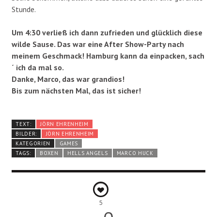
Stunde.
Um 4:30 verließ ich dann zufrieden und glücklich diese
wilde Sause. Das war eine After Show-Party nach
meinem Geschmack! Hamburg kann da einpacken, sach
´ ich da mal so.
Danke, Marco, das war grandios!
Bis zum nächsten Mal, das ist sicher!
TEXT:
JÖRN EHRENHEIM
BILDER:
JÖRN EHRENHEIM
KATEGORIEN
GAMES
TAGS:
BOXEN
HELLS ANGELS
MARCO HUCK
5