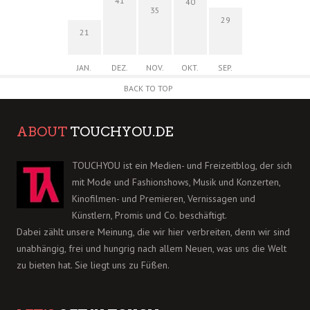
41
40
35
29
21
JAN.
DEZ.
NOV.
OKT.
SEP.
BACK TO TOP
ABOUT
TOUCHYOU.DE
TOUCHYOU ist ein Medien- und Freizeitblog, der sich
mit Mode und Fashionshows, Musik und Konzerten,
Kinofilmen- und Premieren, Vernissagen und
Künstlern, Promis und Co. beschäftigt.
Dabei zählt unsere Meinung, die wir hier verbreiten, denn wir sind
unabhängig, frei und hungrig nach allem Neuen, was uns die Welt
zu bieten hat. Sie liegt uns zu Füßen.