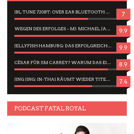
JBL TUNE 720BT: OVER EAR BLUETOOTH KOPFHÖRER UM DIE 50,-€ IM DAUER-TEST
7
WEGEN DES ERFOLGES – MJ: MICHAEL JACKSON MUSICAL IN EINER MATINEE SEHEN
9.9
JELLYFISH HAMBURG: DAS ERFOLGREICHE SOMMER-MENÜ 2025 IN GEFÜHLEN UND BILDERN
9.9
CÉSAR FÜR JIM CARREY? WARUM DAS EINER DER NERVIGSTEN ACTORS IST UND BLEIBT
8.9
JING JING: IN-THAI RÄUMT WIEDER TITEL AB – EIN ZWEI-STUNDEN-ERLEBNISBERICHT
7.4
PODCAST FATAL ROYAL