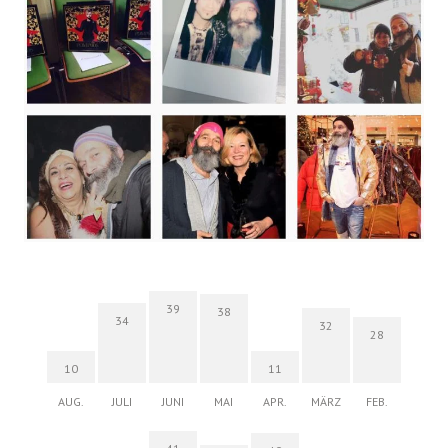
39
38
34
32
28
10
11
AUG.
JULI
JUNI
MAI
APR.
MÄRZ
FEB.