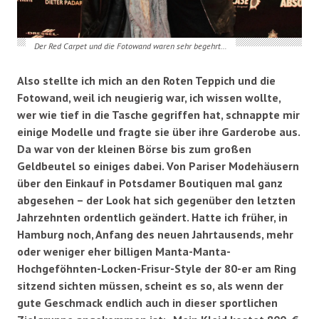
Der Red Carpet und die Fotowand waren sehr begehrt…
Also stellte ich mich an den Roten Teppich und die
Fotowand, weil ich neugierig war, ich wissen wollte,
wer wie tief in die Tasche gegriffen hat, schnappte mir
einige Modelle und fragte sie über ihre Garderobe aus.
Da war von der kleinen Börse bis zum großen
Geldbeutel so einiges dabei. Von Pariser Modehäusern
über den Einkauf in Potsdamer Boutiquen mal ganz
abgesehen – der Look hat sich gegenüber den letzten
Jahrzehnten ordentlich geändert. Hatte ich früher, in
Hamburg noch, Anfang des neuen Jahrtausends, mehr
oder weniger eher billigen Manta-Manta-
Hochgeföhnten-Locken-Frisur-Style der 80-er am Ring
sitzend sichten müssen, scheint es so, als wenn der
gute Geschmack endlich auch in dieser sportlichen