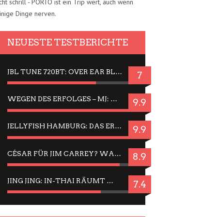
cht schrill - PORTO ist ein Trip wert, auch wenn
inige Dinge nerven.
NEUESTE TESTBERICHTE
JBL TUNE 720BT: OVER EAR BLUETOOTH KOPFHÖRER UM DIE 50,-€ IM DAUER-TEST
7
WEGEN DES ERFOLGES – MJ: MICHAEL JACKSON MUSICAL IN EINER MATINEE SEHEN
9.9
JELLYFISH HAMBURG: DAS ERFOLGREICHE SOMMER-MENÜ 2025 IN GEFÜHLEN UND BILDERN
9.9
CÉSAR FÜR JIM CARREY? WARUM DAS EINER DER NERVIGSTEN ACTORS IST UND BLEIBT
8.9
JING JING: IN-THAI RÄUMT WIEDER TITEL AB – EIN ZWEI-STUNDEN-ERLEBNISBERICHT
7.4