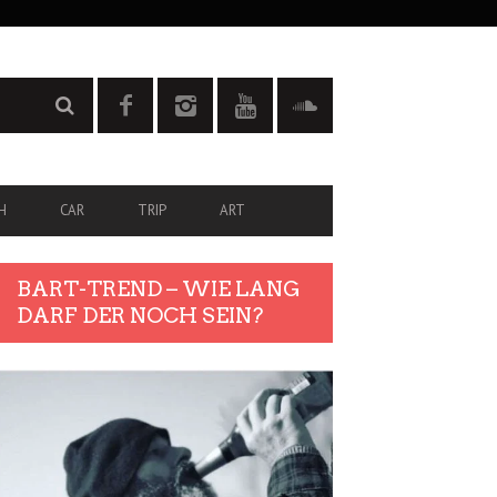
H
CAR
TRIP
ART
BART-TREND – WIE LANG
DARF DER NOCH SEIN?