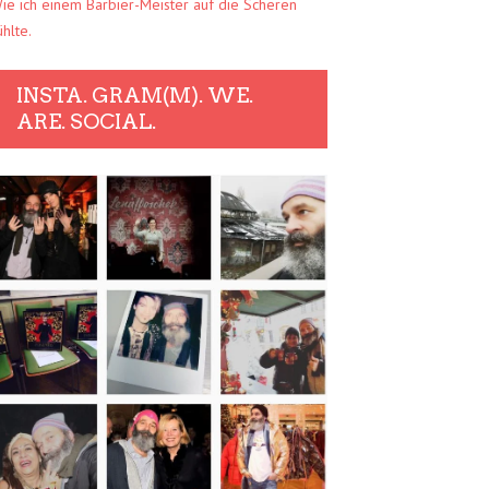
ie ich einem Barbier-Meister auf die Scheren
ühlte.
INSTA. GRAM(M). WE.
ARE. SOCIAL.