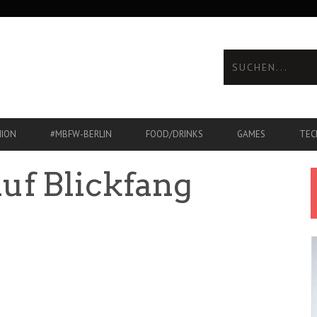
HION
#MBFW-BERLIN
FOOD/DRINKS
GAMES
TEC
uf Blickfang