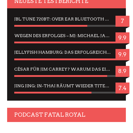
NEUESTE TESTBERICHTE
JBL TUNE 720BT: OVER EAR BLUETOOTH KOPFHÖRER UM DIE 50,-€ IM DAUER-TEST
7
WEGEN DES ERFOLGES – MJ: MICHAEL JACKSON MUSICAL IN EINER MATINEE SEHEN
9.9
JELLYFISH HAMBURG: DAS ERFOLGREICHE SOMMER-MENÜ 2025 IN GEFÜHLEN UND BILDERN
9.9
CÉSAR FÜR JIM CARREY? WARUM DAS EINER DER NERVIGSTEN ACTORS IST UND BLEIBT
8.9
JING JING: IN-THAI RÄUMT WIEDER TITEL AB – EIN ZWEI-STUNDEN-ERLEBNISBERICHT
7.4
PODCAST FATAL ROYAL