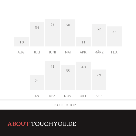
39
38
34
32
28
10
11
AUG.
JULI
JUNI
MAI
APR.
MÄRZ
FEB.
41
40
35
29
21
JAN.
DEZ.
NOV.
OKT.
SEP.
BACK TO TOP
ABOUT
TOUCHYOU.DE