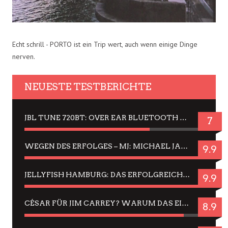
Echt schrill - PORTO ist ein Trip wert, auch wenn einige Dinge
nerven.
NEUESTE TESTBERICHTE
JBL TUNE 720BT: OVER EAR BLUETOOTH KOPFHÖRER UM DIE 50,-€ IM DAUER-TEST
7
WEGEN DES ERFOLGES – MJ: MICHAEL JACKSON MUSICAL IN EINER MATINEE SEHEN
9.9
JELLYFISH HAMBURG: DAS ERFOLGREICHE SOMMER-MENÜ 2025 IN GEFÜHLEN UND BILDERN
9.9
CÉSAR FÜR JIM CARREY? WARUM DAS EINER DER NERVIGSTEN ACTORS IST UND BLEIBT
8.9