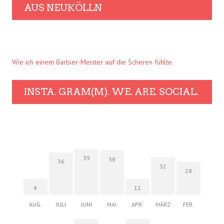
AUS NEUKÖLLN
Wie ich einem Barbier-Meister auf die Scheren fühlte.
INSTA. GRAM(M). WE. ARE. SOCIAL.
39
38
36
32
28
4
11
AUG.
JULI
JUNI
MAI
APR.
MÄRZ
FEB.