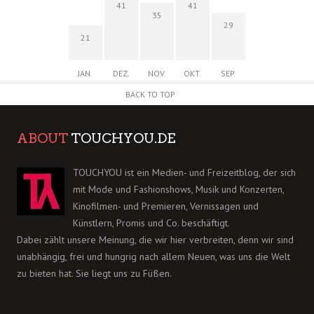
41
41
35
29
21
JAN.
DEZ.
NOV.
OKT.
SEP.
BACK TO TOP
ABOUT
TOUCHYOU.DE
TOUCHYOU ist ein Medien- und Freizeitblog, der sich
mit Mode und Fashionshows, Musik und Konzerten,
Kinofilmen- und Premieren, Vernissagen und
Künstlern, Promis und Co. beschäftigt.
Dabei zählt unsere Meinung, die wir hier verbreiten, denn wir sind
unabhängig, frei und hungrig nach allem Neuen, was uns die Welt
zu bieten hat. Sie liegt uns zu Füßen.