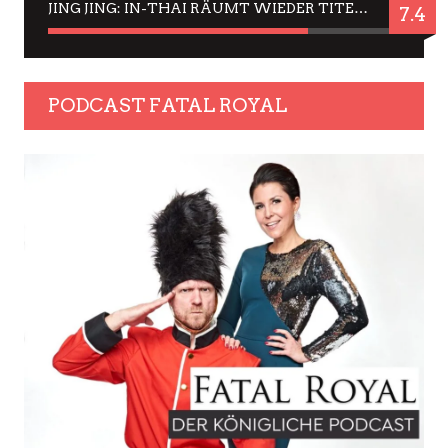
JING JING: IN-THAI RÄUMT WIEDER TITEL AB – EIN ZWEI-STUNDEN-ERLEBNISBERICHT
7.4
PODCAST FATAL ROYAL