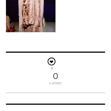
0
0
X GETEILT