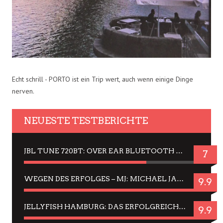
Echt schrill - PORTO ist ein Trip wert, auch wenn einige Dinge
nerven.
NEUESTE TESTBERICHTE
JBL TUNE 720BT: OVER EAR BLUETOOTH KOPFHÖRER UM DIE 50,-€ IM DAUER-TEST
7
WEGEN DES ERFOLGES – MJ: MICHAEL JACKSON MUSICAL IN EINER MATINEE SEHEN
9.9
JELLYFISH HAMBURG: DAS ERFOLGREICHE SOMMER-MENÜ 2025 IN GEFÜHLEN UND BILDERN
9.9