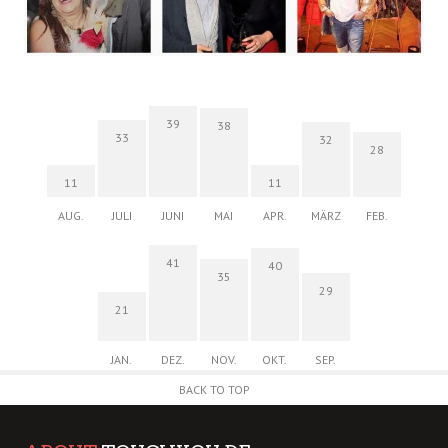
39
38
33
32
28
11
11
AUG.
JULI
JUNI
MAI
APR.
MÄRZ
FEB.
41
40
35
29
21
JAN.
DEZ.
NOV.
OKT.
SEP.
BACK TO TOP