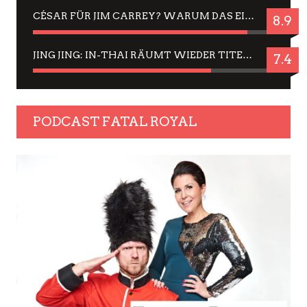
CÉSAR FÜR JIM CARREY? WARUM DAS EINER DER NERVIGSTEN ACTORS IST UND BLEIBT
8.9
JING JING: IN-THAI RÄUMT WIEDER TITEL AB – EIN ZWEI-STUNDEN-ERLEBNISBERICHT
7.4
PODCAST FATAL ROYAL