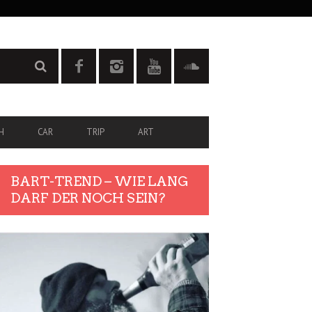
H
CAR
TRIP
ART
BART-TREND – WIE LANG
DARF DER NOCH SEIN?