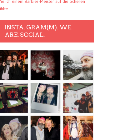
ie ich einem Barbier-Meister auf die Scheren
ühlte.
INSTA. GRAM(M). WE.
ARE. SOCIAL.