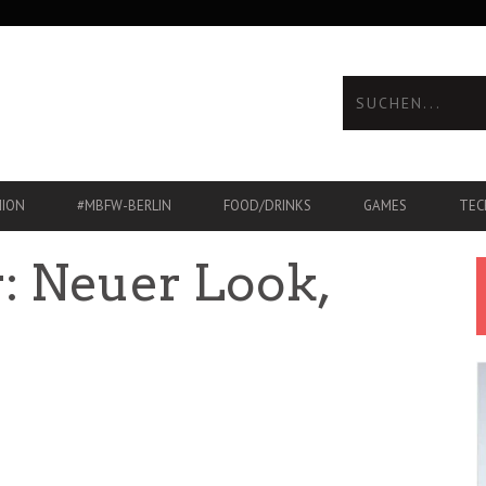
HION
#MBFW-BERLIN
FOOD/DRINKS
GAMES
TEC
r: Neuer Look,