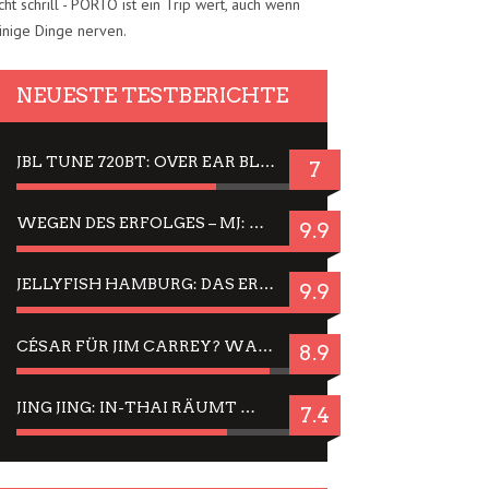
cht schrill - PORTO ist ein Trip wert, auch wenn
inige Dinge nerven.
NEUESTE TESTBERICHTE
JBL TUNE 720BT: OVER EAR BLUETOOTH KOPFHÖRER UM DIE 50,-€ IM DAUER-TEST
7
WEGEN DES ERFOLGES – MJ: MICHAEL JACKSON MUSICAL IN EINER MATINEE SEHEN
9.9
JELLYFISH HAMBURG: DAS ERFOLGREICHE SOMMER-MENÜ 2025 IN GEFÜHLEN UND BILDERN
9.9
CÉSAR FÜR JIM CARREY? WARUM DAS EINER DER NERVIGSTEN ACTORS IST UND BLEIBT
8.9
JING JING: IN-THAI RÄUMT WIEDER TITEL AB – EIN ZWEI-STUNDEN-ERLEBNISBERICHT
7.4