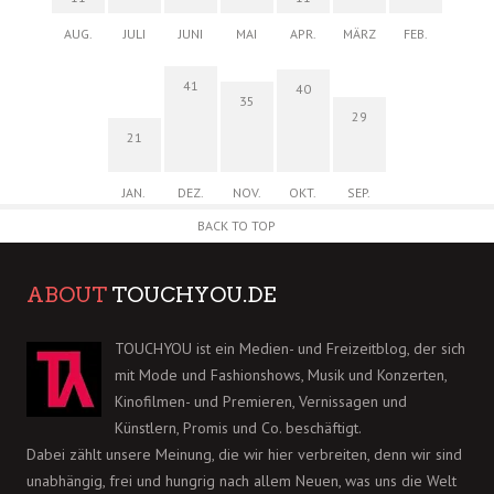
AUG.
JULI
JUNI
MAI
APR.
MÄRZ
FEB.
41
40
35
29
21
JAN.
DEZ.
NOV.
OKT.
SEP.
BACK TO TOP
ABOUT
TOUCHYOU.DE
TOUCHYOU ist ein Medien- und Freizeitblog, der sich
mit Mode und Fashionshows, Musik und Konzerten,
Kinofilmen- und Premieren, Vernissagen und
Künstlern, Promis und Co. beschäftigt.
Dabei zählt unsere Meinung, die wir hier verbreiten, denn wir sind
unabhängig, frei und hungrig nach allem Neuen, was uns die Welt