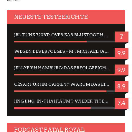
NEUESTE TESTBERICHTE
JBL TUNE 720BT: OVER EAR BLUETOOTH KOPFHÖRER UM DIE 50,-€ IM DAUER-TEST
7
WEGEN DES ERFOLGES – MJ: MICHAEL JACKSON MUSICAL IN EINER MATINEE SEHEN
9.9
JELLYFISH HAMBURG: DAS ERFOLGREICHE SOMMER-MENÜ 2025 IN GEFÜHLEN UND BILDERN
9.9
CÉSAR FÜR JIM CARREY? WARUM DAS EINER DER NERVIGSTEN ACTORS IST UND BLEIBT
8.9
JING JING: IN-THAI RÄUMT WIEDER TITEL AB – EIN ZWEI-STUNDEN-ERLEBNISBERICHT
7.4
PODCAST FATAL ROYAL