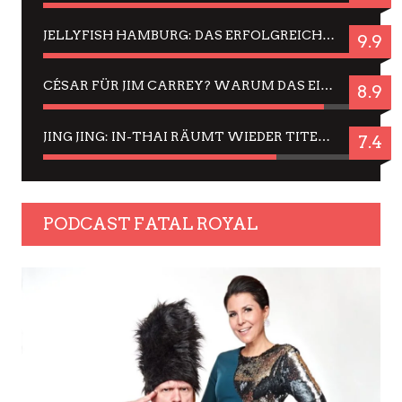
JELLYFISH HAMBURG: DAS ERFOLGREICHE SOMMER-MENÜ 2025 IN GEFÜHLEN UND BILDERN
9.9
CÉSAR FÜR JIM CARREY? WARUM DAS EINER DER NERVIGSTEN ACTORS IST UND BLEIBT
8.9
JING JING: IN-THAI RÄUMT WIEDER TITEL AB – EIN ZWEI-STUNDEN-ERLEBNISBERICHT
7.4
PODCAST FATAL ROYAL