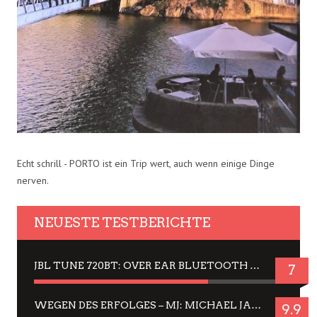
Echt schrill - PORTO ist ein Trip wert, auch wenn einige Dinge
nerven.
NEUESTE TESTBERICHTE
JBL TUNE 720BT: OVER EAR BLUETOOTH KOPFHÖRER UM DIE 50,-€ IM DAUER-TEST
7
WEGEN DES ERFOLGES – MJ: MICHAEL JACKSON MUSICAL IN EINER MATINEE SEHEN
9.9