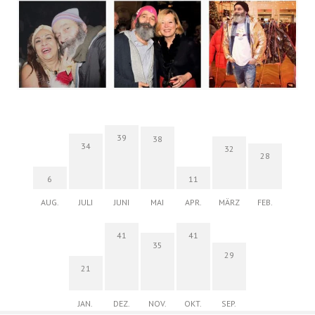
39
38
34
32
28
6
11
AUG.
JULI
JUNI
MAI
APR.
MÄRZ
FEB.
41
41
35
29
21
JAN.
DEZ.
NOV.
OKT.
SEP.