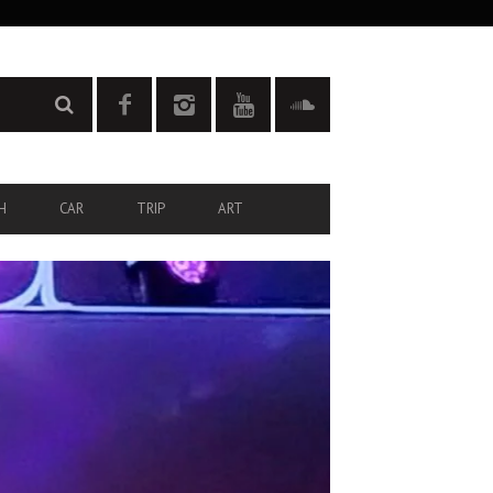
H
CAR
TRIP
ART