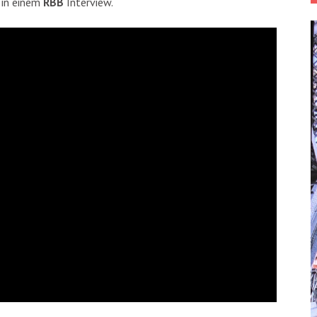
n in einem
RBB
Interview.