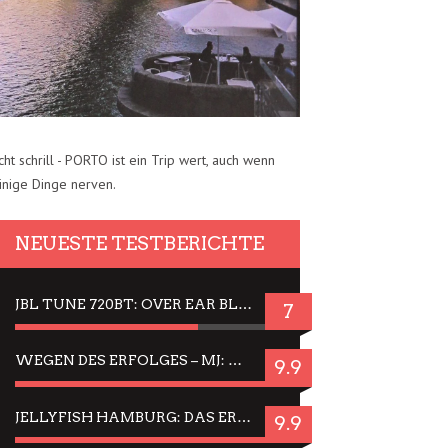
cht schrill - PORTO ist ein Trip wert, auch wenn
inige Dinge nerven.
NEUESTE TESTBERICHTE
JBL TUNE 720BT: OVER EAR BLUETOOTH KOPFHÖRER UM DIE 50,-€ IM DAUER-TEST
7
WEGEN DES ERFOLGES – MJ: MICHAEL JACKSON MUSICAL IN EINER MATINEE SEHEN
9.9
JELLYFISH HAMBURG: DAS ERFOLGREICHE SOMMER-MENÜ 2025 IN GEFÜHLEN UND BILDERN
9.9