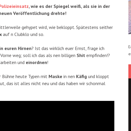
Polizeieinsatz
, wie es der Spiegel weiß, als sie in der
neuen Veröffentlichung drehte!
ttlerweile gehypet wird, wie bekloppt. Spätestens seither
x
auf n Clubklo und so.
E
 in euren Hirnen
? Ist das wirklich euer Ernst, frage ich
e
Vorne weg; soll ich das als nen billigen
Shit
empfinden!?
farbeiten und
einordnen
!
er Bühne heute Typen mit
Maske
in nen
Käfig
und kloppt
 gut, das ist alles nicht neu und das haben wir schonmal