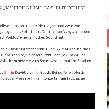
N „WÜRDE GERNE DAS ‚FLITTCHEN‘
eilweise schon aus den Neunzigern, und zwar von
ckgezogen hat. Sofort schießt mir dieser
Vergleich
in den
Tech-Geklopfe nen ähnlichen
Sound
hat!
e früh Klavierunterricht erhielt und
Ikkimel
sind, ist, dass
d
Liebe
faselte, die andere jetzt über „Sex“ rappt und
 Volle
Kontroverse
zum Sprachwissenschaften-Studium.
egt
Shirin
David
, die mit „Bauch, Beine, Po“ erfolgreich
 und sogar Presse auf ihren Konzerten
auslädt
, ja, sie