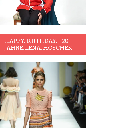
HAPPY. BIRTHDAY. – 20
JAHRE. LENA. HOSCHEK.