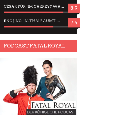
CÉSAR FÜR JIM CARREY? WARUM DAS EINER DER NERVIGSTEN ACTORS IST UND BLEIBT
8.9
JING JING: IN-THAI RÄUMT WIEDER TITEL AB – EIN ZWEI-STUNDEN-ERLEBNISBERICHT
7.4
PODCAST FATAL ROYAL