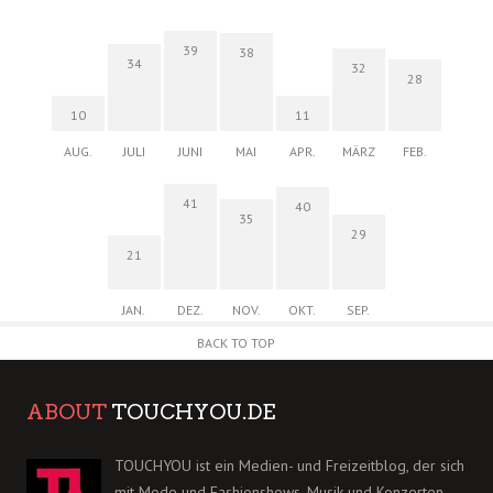
39
38
34
32
28
10
11
AUG.
JULI
JUNI
MAI
APR.
MÄRZ
FEB.
41
40
35
29
21
JAN.
DEZ.
NOV.
OKT.
SEP.
BACK TO TOP
ABOUT
TOUCHYOU.DE
TOUCHYOU ist ein Medien- und Freizeitblog, der sich
mit Mode und Fashionshows, Musik und Konzerten,