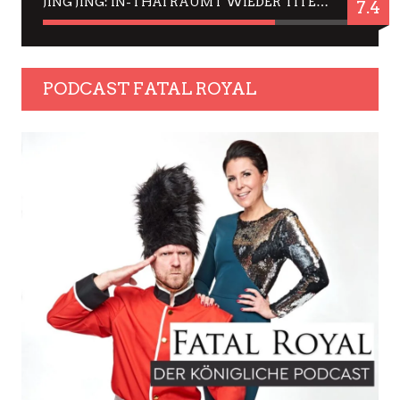
JING JING: IN-THAI RÄUMT WIEDER TITEL AB – EIN ZWEI-STUNDEN-ERLEBNISBERICHT
7.4
PODCAST FATAL ROYAL