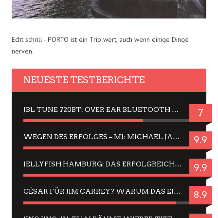
Echt schrill - PORTO ist ein Trip wert, auch wenn einige Dinge
nerven.
NEUESTE TESTBERICHTE
JBL TUNE 720BT: OVER EAR BLUETOOTH KOPFHÖRER UM DIE 50,-€ IM DAUER-TEST
7
WEGEN DES ERFOLGES – MJ: MICHAEL JACKSON MUSICAL IN EINER MATINEE SEHEN
9.9
JELLYFISH HAMBURG: DAS ERFOLGREICHE SOMMER-MENÜ 2025 IN GEFÜHLEN UND BILDERN
9.9
CÉSAR FÜR JIM CARREY? WARUM DAS EINER DER NERVIGSTEN ACTORS IST UND BLEIBT
8.9