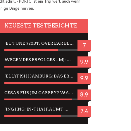
cht schrill - PORTO ist ein Trip wert, auch wenn
inige Dinge nerven.
NEUESTE TESTBERICHTE
JBL TUNE 720BT: OVER EAR BLUETOOTH KOPFHÖRER UM DIE 50,-€ IM DAUER-TEST
7
WEGEN DES ERFOLGES – MJ: MICHAEL JACKSON MUSICAL IN EINER MATINEE SEHEN
9.9
JELLYFISH HAMBURG: DAS ERFOLGREICHE SOMMER-MENÜ 2025 IN GEFÜHLEN UND BILDERN
9.9
CÉSAR FÜR JIM CARREY? WARUM DAS EINER DER NERVIGSTEN ACTORS IST UND BLEIBT
8.9
JING JING: IN-THAI RÄUMT WIEDER TITEL AB – EIN ZWEI-STUNDEN-ERLEBNISBERICHT
7.4