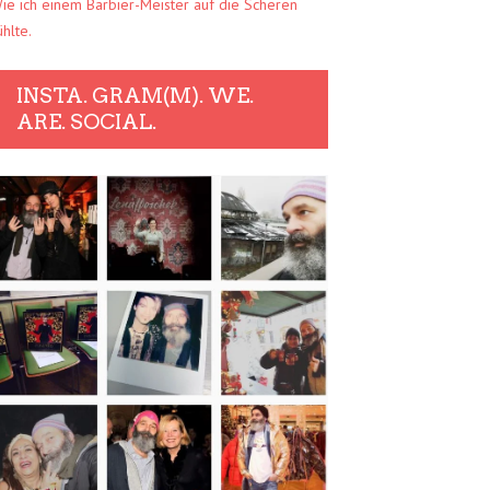
ie ich einem Barbier-Meister auf die Scheren
ühlte.
INSTA. GRAM(M). WE.
ARE. SOCIAL.