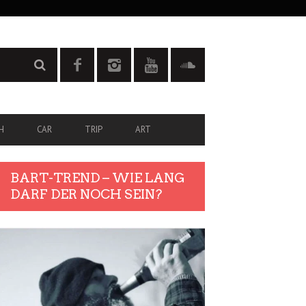
H
CAR
TRIP
ART
BART-TREND – WIE LANG
DARF DER NOCH SEIN?