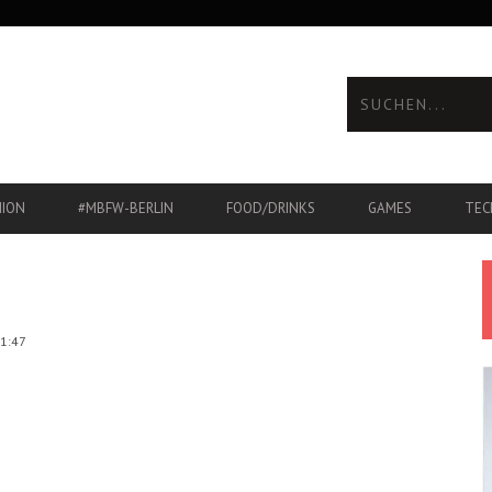
HION
#MBFW-BERLIN
FOOD/DRINKS
GAMES
TEC
21:47