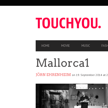
SEKUNDÄRE
NAVIGATION
HAUPT-
HOME
MOVIE
MUSIC
FAS
NAVIGATION
Mallorca1
JÖRN EHRENHEIM
on 19. September 2014 at 