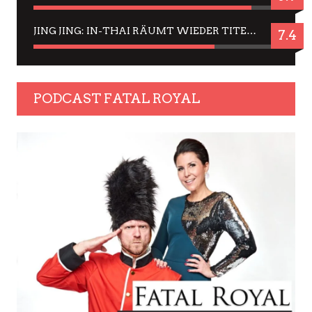
JING JING: IN-THAI RÄUMT WIEDER TITEL AB – EIN ZWEI-STUNDEN-ERLEBNISBERICHT
7.4
PODCAST FATAL ROYAL