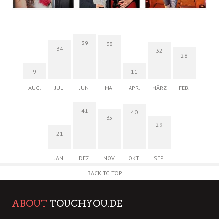
39
38
34
32
28
9
11
AUG.
JULI
JUNI
MAI
APR.
MÄRZ
FEB.
41
40
35
29
21
JAN.
DEZ.
NOV.
OKT.
SEP.
BACK TO TOP
ABOUT
TOUCHYOU.DE