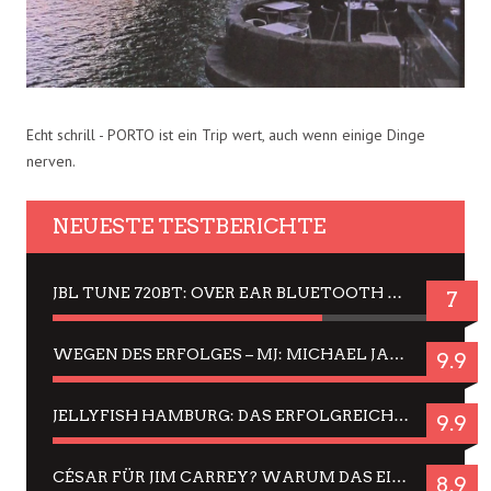
Echt schrill - PORTO ist ein Trip wert, auch wenn einige Dinge
nerven.
NEUESTE TESTBERICHTE
JBL TUNE 720BT: OVER EAR BLUETOOTH KOPFHÖRER UM DIE 50,-€ IM DAUER-TEST
7
WEGEN DES ERFOLGES – MJ: MICHAEL JACKSON MUSICAL IN EINER MATINEE SEHEN
9.9
JELLYFISH HAMBURG: DAS ERFOLGREICHE SOMMER-MENÜ 2025 IN GEFÜHLEN UND BILDERN
9.9
CÉSAR FÜR JIM CARREY? WARUM DAS EINER DER NERVIGSTEN ACTORS IST UND BLEIBT
8.9