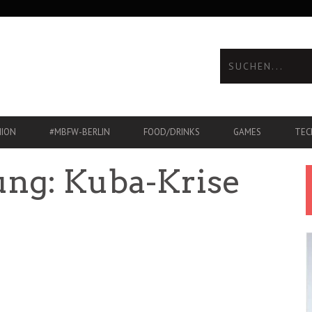
HION
#MBFW-BERLIN
FOOD/DRINKS
GAMES
TEC
ung: Kuba-Krise