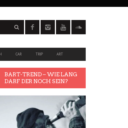
H
CAR
TRIP
ART
BART-TREND – WIE LANG
DARF DER NOCH SEIN?