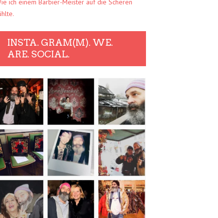
ie ich einem Barbier-Meister auf die Scheren
ühlte.
INSTA. GRAM(M). WE.
ARE. SOCIAL.