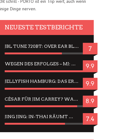
cht schrill - PORTO ist ein Trip wert, auch wenn
inige Dinge nerven.
NEUESTE TESTBERICHTE
JBL TUNE 720BT: OVER EAR BLUETOOTH KOPFHÖRER UM DIE 50,-€ IM DAUER-TEST
7
WEGEN DES ERFOLGES – MJ: MICHAEL JACKSON MUSICAL IN EINER MATINEE SEHEN
9.9
JELLYFISH HAMBURG: DAS ERFOLGREICHE SOMMER-MENÜ 2025 IN GEFÜHLEN UND BILDERN
9.9
CÉSAR FÜR JIM CARREY? WARUM DAS EINER DER NERVIGSTEN ACTORS IST UND BLEIBT
8.9
JING JING: IN-THAI RÄUMT WIEDER TITEL AB – EIN ZWEI-STUNDEN-ERLEBNISBERICHT
7.4