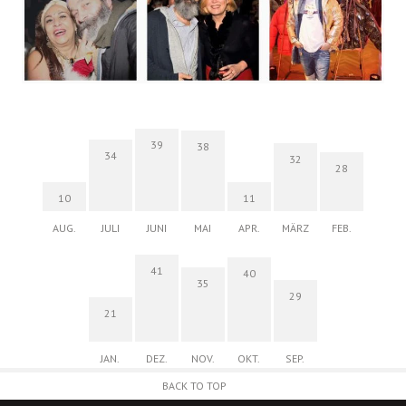
39
38
34
32
28
10
11
AUG.
JULI
JUNI
MAI
APR.
MÄRZ
FEB.
41
40
35
29
21
JAN.
DEZ.
NOV.
OKT.
SEP.
BACK TO TOP