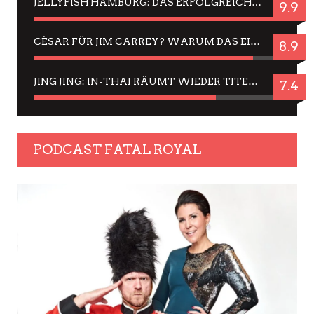
JELLYFISH HAMBURG: DAS ERFOLGREICHE SOMMER-MENÜ 2025 IN GEFÜHLEN UND BILDERN
9.9
CÉSAR FÜR JIM CARREY? WARUM DAS EINER DER NERVIGSTEN ACTORS IST UND BLEIBT
8.9
JING JING: IN-THAI RÄUMT WIEDER TITEL AB – EIN ZWEI-STUNDEN-ERLEBNISBERICHT
7.4
PODCAST FATAL ROYAL