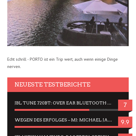
Echt schrill - PORTO ist ein Trip wert, auch wenn einige Dinge
nerven.
NEUESTE TESTBERICHTE
JBL TUNE 720BT: OVER EAR BLUETOOTH KOPFHÖRER UM DIE 50,-€ IM DAUER-TEST
7
WEGEN DES ERFOLGES – MJ: MICHAEL JACKSON MUSICAL IN EINER MATINEE SEHEN
9.9