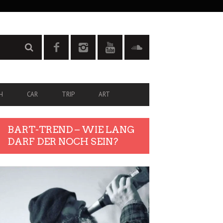
H
CAR
TRIP
ART
BART-TREND – WIE LANG
DARF DER NOCH SEIN?