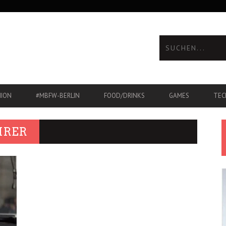
HION
#MBFW-BERLIN
FOOD/DRINKS
GAMES
TEC
HRER