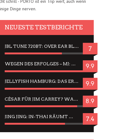
cht schrill - PORTO ist ein Trip wert, auch wenn
inige Dinge nerven.
NEUESTE TESTBERICHTE
JBL TUNE 720BT: OVER EAR BLUETOOTH KOPFHÖRER UM DIE 50,-€ IM DAUER-TEST
7
WEGEN DES ERFOLGES – MJ: MICHAEL JACKSON MUSICAL IN EINER MATINEE SEHEN
9.9
JELLYFISH HAMBURG: DAS ERFOLGREICHE SOMMER-MENÜ 2025 IN GEFÜHLEN UND BILDERN
9.9
CÉSAR FÜR JIM CARREY? WARUM DAS EINER DER NERVIGSTEN ACTORS IST UND BLEIBT
8.9
JING JING: IN-THAI RÄUMT WIEDER TITEL AB – EIN ZWEI-STUNDEN-ERLEBNISBERICHT
7.4