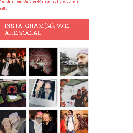
ie ich einem Barbier-Meister auf die Scheren
ühlte.
INSTA. GRAM(M). WE.
ARE. SOCIAL.