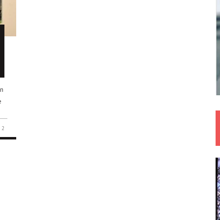
nn
e
2