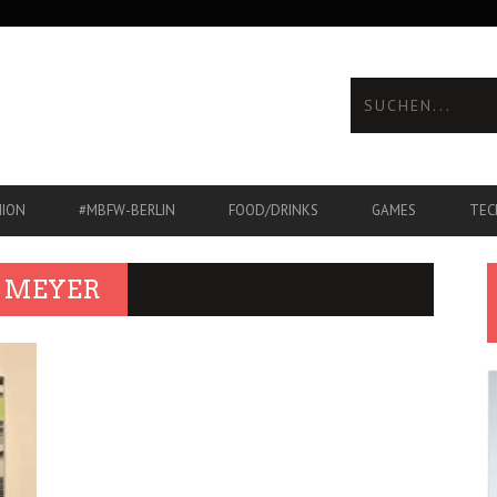
HION
#MBFW-BERLIN
FOOD/DRINKS
GAMES
TEC
 MEYER