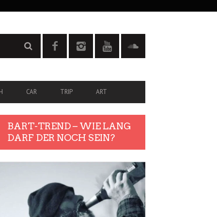
H
CAR
TRIP
ART
BART-TREND – WIE LANG
DARF DER NOCH SEIN?