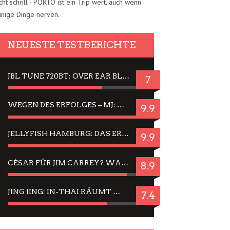
cht schrill - PORTO ist ein Trip wert, auch wenn
inige Dinge nerven.
NEUESTE TESTBERICHTE
JBL TUNE 720BT: OVER EAR BLUETOOTH KOPFHÖRER UM DIE 50,-€ IM DAUER-TEST
7
WEGEN DES ERFOLGES – MJ: MICHAEL JACKSON MUSICAL IN EINER MATINEE SEHEN
9.9
JELLYFISH HAMBURG: DAS ERFOLGREICHE SOMMER-MENÜ 2025 IN GEFÜHLEN UND BILDERN
9.9
CÉSAR FÜR JIM CARREY? WARUM DAS EINER DER NERVIGSTEN ACTORS IST UND BLEIBT
8.9
JING JING: IN-THAI RÄUMT WIEDER TITEL AB – EIN ZWEI-STUNDEN-ERLEBNISBERICHT
7.4