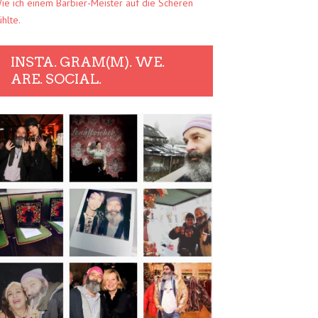
ie ich einem Barbier-Meister auf die Scheren
ühlte.
INSTA. GRAM(M). WE.
ARE. SOCIAL.