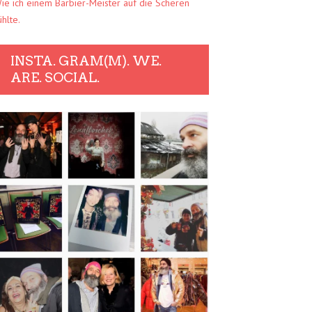
ie ich einem Barbier-Meister auf die Scheren
ühlte.
INSTA. GRAM(M). WE.
ARE. SOCIAL.