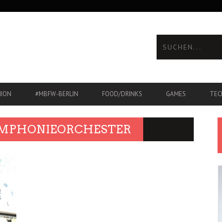
HION
#MBFW-BERLIN
FOOD/DRINKS
GAMES
TEC
YMPHONIEORCHESTER