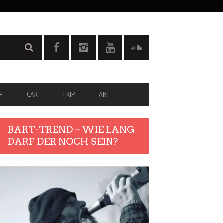
H
CAR
TRIP
ART
BART-TREND – WIE LANG
DARF DER NOCH SEIN?