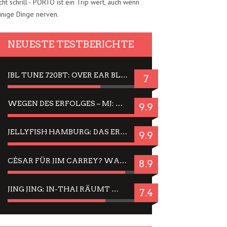
cht schrill - PORTO ist ein Trip wert, auch wenn
inige Dinge nerven.
NEUESTE TESTBERICHTE
JBL TUNE 720BT: OVER EAR BLUETOOTH KOPFHÖRER UM DIE 50,-€ IM DAUER-TEST
7
WEGEN DES ERFOLGES – MJ: MICHAEL JACKSON MUSICAL IN EINER MATINEE SEHEN
9.9
JELLYFISH HAMBURG: DAS ERFOLGREICHE SOMMER-MENÜ 2025 IN GEFÜHLEN UND BILDERN
9.9
CÉSAR FÜR JIM CARREY? WARUM DAS EINER DER NERVIGSTEN ACTORS IST UND BLEIBT
8.9
JING JING: IN-THAI RÄUMT WIEDER TITEL AB – EIN ZWEI-STUNDEN-ERLEBNISBERICHT
7.4